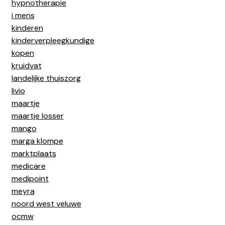
hypnotherapie
i mens
kinderen
kinderverpleegkundige
kopen
kruidvat
landelijke thuiszorg
livio
maartje
maartje losser
mango
marga klompe
marktplaats
medicare
medipoint
meyra
noord west veluwe
ocmw