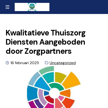
Ga
Naar
MENU
naar
de
Home
de
inhoud
navigatie
gaan
Contact
Kwalitatieve Thuiszorg
Diensten Aangeboden
Over ons
door Zorgpartners
Privacybeleid en Algemene Voorwaarden
Geplaatst
Categorie:
16 februari 2025
Uncategorized
op