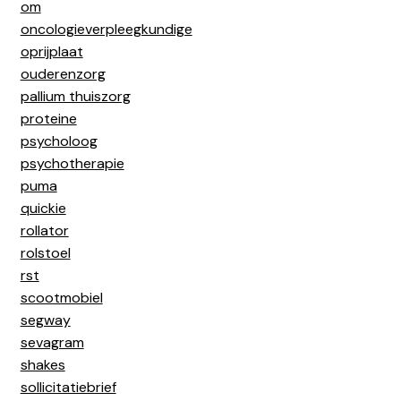
om
oncologieverpleegkundige
oprijplaat
ouderenzorg
pallium thuiszorg
proteine
psycholoog
psychotherapie
puma
quickie
rollator
rolstoel
rst
scootmobiel
segway
sevagram
shakes
sollicitatiebrief