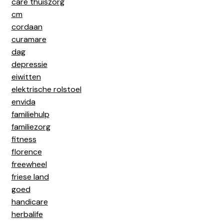
care thuiszorg
cm
cordaan
curamare
dag
depressie
eiwitten
elektrische rolstoel
envida
familiehulp
familiezorg
fitness
florence
freewheel
friese land
goed
handicare
herbalife