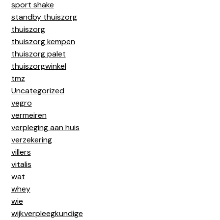
sport shake
standby thuiszorg
thuiszorg
thuiszorg kempen
thuiszorg palet
thuiszorgwinkel
tmz
Uncategorized
vegro
vermeiren
verpleging aan huis
verzekering
villers
vitalis
wat
whey
wie
wijkverpleegkundige