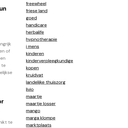
freewheel
hun
friese land
goed
handicare
herbalife
hypnotherapie
ngrijk
i mens
en of
kinderen
een
kinderverpleegkundige
 te
kopen
lijkse
kruidvat
landelijke thuiszorg
livio
maartje
or
maartje losser
mango
marga klompe
ikt te
marktplaats