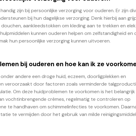
andig zijn bij persoonlijke verzorging voor ouderen. Er zijn di
rsteunen bij hun dagelijkse verzorging. Denk hierbij aan gri
 douchen, aankleedstokken om kleding aan te trekken en elek
 hulpmiddelen kunnen ouderen helpen om zelfstandigheid en 
ak hun persoonlijke verzorging kunnen uitvoeren.
lemen bij ouderen en hoe kan ik ze voorkom
 onder andere een droge huid, eczeem, doorligplekken en
n veroorzaakt door factoren zoals verminderde talgproducti
latie. Om deze huidproblemen te voorkomen is het belangrij
n vochtinbrengende crèmes, regelmatig te controleren op
ëne te handhaven om schimmelinfecties te voorkomen. Daarna
itatie te vermijden door het gebruik van milde reinigingsmidde