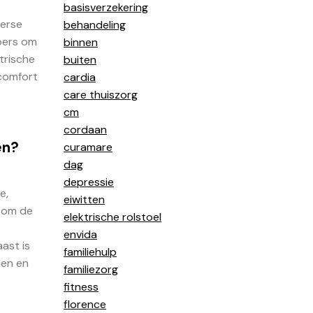
basisverzekering
verse
behandeling
jpers om
binnen
trische
buiten
comfort
cardia
care thuiszorg
cm
cordaan
en?
curamare
dag
depressie
e,
eiwitten
k om de
elektrische rolstoel
envida
ast is
familiehulp
len en
familiezorg
fitness
florence