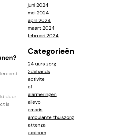
juni 2024
mei 2024
april 2024
maart 2024
februari 2024
Categorieën
eunen?
24 uurs zorg
2dehands
lereerst
activite
af
alarmeringen
eld door
allevo
ct is
amaris
ambulante thuiszorg
attenza
axxicom