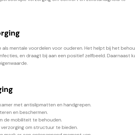
orging
e als mentale voordelen voor ouderen. Het helpt bij het beho
ecties, en draagt bij aan een positief zelfbeeld. Daarnaast k
eigenwaarde.
ging
dkamer met antislipmatten en handgrepen.
ateren en beschermen.
 de mobiliteit te behouden.
 verzorging om structuur te bieden.
g en maak er een ontspannend moment van.