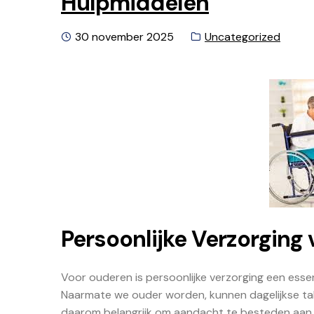
Hulpmiddelen
Geplaatst
Categorie:
30 november 2025
Uncategorized
op
Persoonlijke Verzorging
Voor ouderen is persoonlijke verzorging een essen
Naarmate we ouder worden, kunnen dagelijkse tak
daarom belangrijk om aandacht te besteden aan p