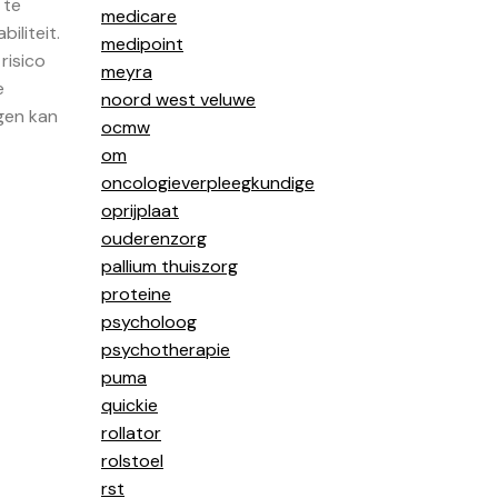
 te
medicare
iliteit.
medipoint
risico
meyra
e
noord west veluwe
gen kan
ocmw
om
oncologieverpleegkundige
oprijplaat
ouderenzorg
pallium thuiszorg
proteine
psycholoog
psychotherapie
puma
quickie
rollator
rolstoel
rst