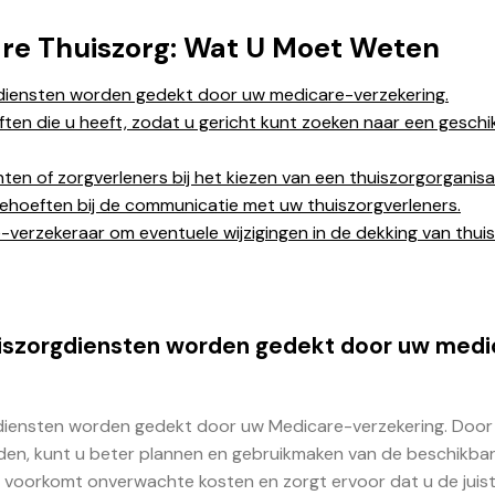
are Thuiszorg: Wat U Moet Weten
rgdiensten worden gedekt door uw medicare-verzekering.
ften die u heeft, zodat u gericht kunt zoeken naar een geschi
en of zorgverleners bij het kiezen van een thuiszorgorganisat
ehoeften bij de communicatie met uw thuiszorgverleners.
verzekeraar om eventuele wijzigingen in de dekking van thui
huiszorgdiensten worden gedekt door uw med
rgdiensten worden gedekt door uw Medicare-verzekering. Door
en, kunt u beter plannen en gebruikmaken van de beschikba
t voorkomt onverwachte kosten en zorgt ervoor dat u de juis