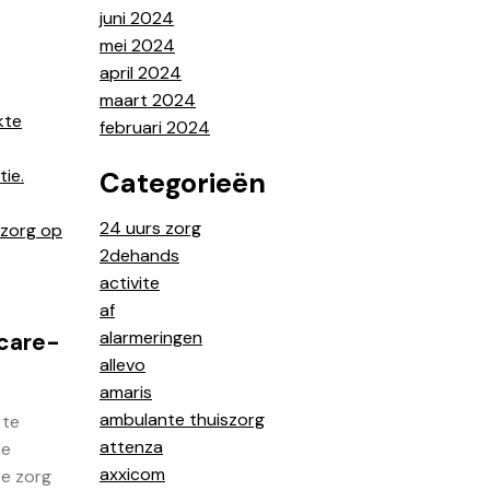
juni 2024
mei 2024
april 2024
maart 2024
kte
februari 2024
ie.
Categorieën
24 uurs zorg
szorg op
2dehands
activite
af
alarmeringen
icare-
allevo
amaris
ambulante thuiszorg
 te
attenza
re
axxicom
te zorg