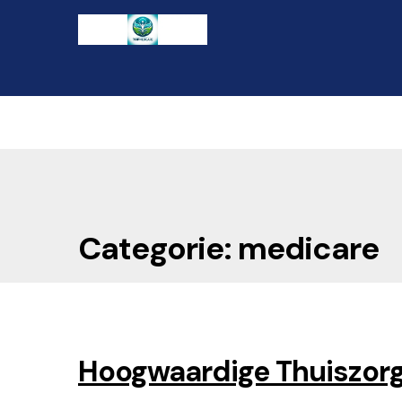
Ga
Naar
naar
de
de
inhoud
navigatie
gaan
Categorie: medicare
Hoogwaardige Thuiszorg