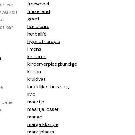
freewheel
gen van
friese land
kwaliteit
goed
et
handicare
at kan
herbalife
hypnotherapie
i mens
kinderen
w
kinderverpleegkundige
kopen
kruidvat
landelijke thuiszorg
de
livio
maartje
icatie
maartje losser
ie
mango
marga klompe
marktplaats