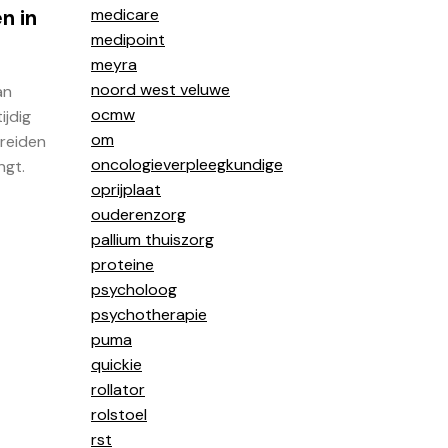
medicare
n in
medipoint
meyra
noord west veluwe
an
ocmw
ijdig
om
ereiden
oncologieverpleegkundige
ngt.
oprijplaat
ouderenzorg
pallium thuiszorg
proteine
psycholoog
psychotherapie
puma
quickie
rollator
rolstoel
rst