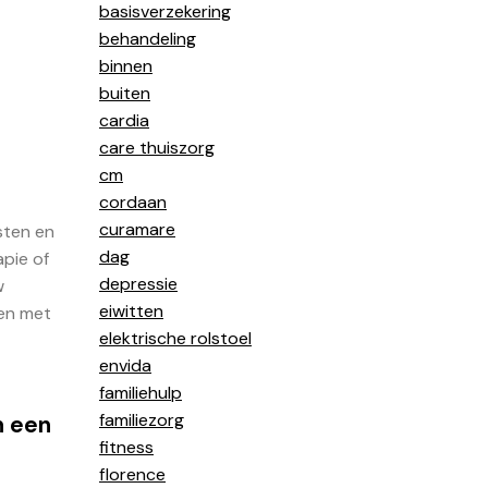
basisverzekering
behandeling
binnen
buiten
cardia
care thuiszorg
cm
cordaan
curamare
sten en
dag
apie of
depressie
w
eiwitten
ren met
elektrische rolstoel
envida
familiehulp
familiezorg
n een
fitness
florence