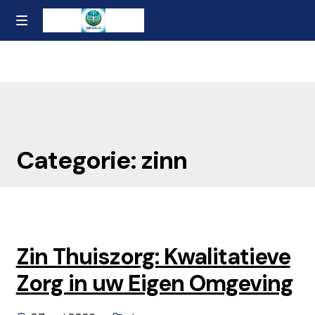
Ga
Naar
MENU
naar
de
Home
de
inhoud
navigatie
gaan
Contact
Over ons
Categorie: zinn
Privacybeleid en Algemene Voorwaarden
Zin Thuiszorg: Kwalitatieve
Zorg in uw Eigen Omgeving