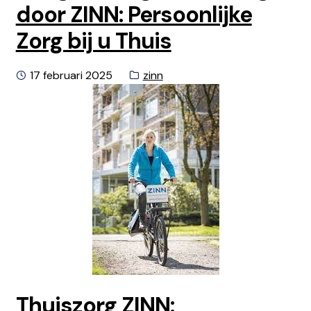
door ZINN: Persoonlijke
Zorg bij u Thuis
Geplaatst
Categorie:
17 februari 2025
zinn
op
Thuiszorg ZINN: