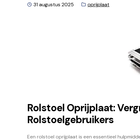
Geplaatst
Categorie:
31 augustus 2025
oprijplaat
op
Rolstoel Oprijplaat: Ver
Rolstoelgebruikers
Een rolstoel oprijplaat is een essentieel hulpmidd