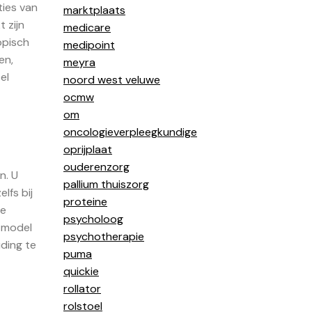
ties van
marktplaats
 zijn
medicare
opisch
medipoint
en,
meyra
el
noord west veluwe
ocmw
om
oncologieverpleegkundige
oprijplaat
ouderenzorg
n. U
pallium thuiszorg
lfs bij
proteine
de
psycholoog
k model
psychotherapie
uding te
puma
quickie
rollator
rolstoel