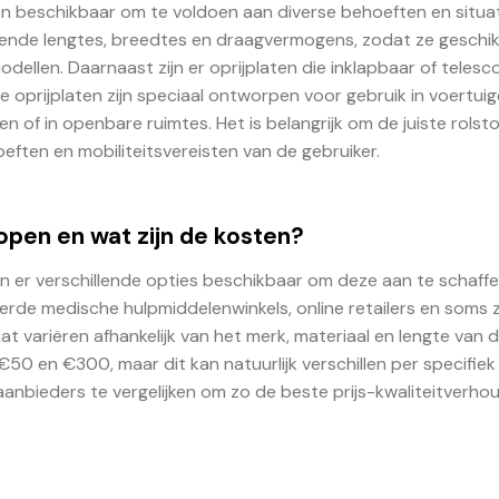
laten beschikbaar om te voldoen aan diverse behoeften en situa
illende lengtes, breedtes en draagvermogens, zodat ze geschikt
dellen. Daarnaast zijn er oprijplaten die inklapbaar of telesc
e oprijplaten zijn speciaal ontworpen voor gebruik in voertuig
en of in openbare ruimtes. Het is belangrijk om de juiste rolsto
hoeften en mobiliteitsvereisten van de gebruiker.
kopen en wat zijn de kosten?
ijn er verschillende opties beschikbaar om deze aan te schaffe
eerde medische hulpmiddelenwinkels, online retailers en soms ze
t variëren afhankelijk van het merk, materiaal en lengte van 
 €50 en €300, maar dit kan natuurlijk verschillen per specifie
aanbieders te vergelijken om zo de beste prijs-kwaliteitverho