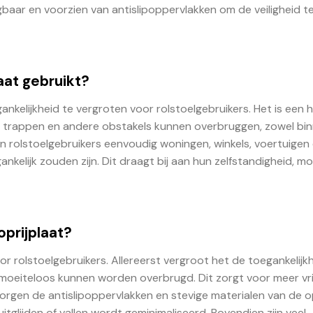
baar en voorzien van antislipoppervlakken om de veiligheid t
aat gebruikt?
ankelijkheid te vergroten voor rolstoelgebruikers. Het is een 
 trappen en andere obstakels kunnen overbruggen, zowel bin
en rolstoelgebruikers eenvoudig woningen, winkels, voertuigen
kelijk zouden zijn. Dit draagt bij aan hun zelfstandigheid, mob
oprijplaat?
or rolstoelgebruikers. Allereerst vergroot het de toegankelijk
oeiteloos kunnen worden overbrugd. Dit zorgt voor meer vri
 zorgen de antislipoppervlakken en stevige materialen van de o
itglijden of vallen wordt geminimaliseerd. Bovendien zijn veel