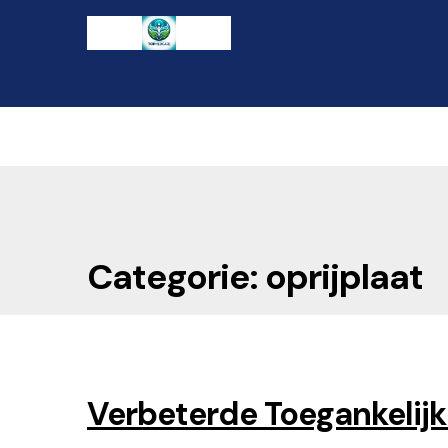
Ga
Naar
naar
de
de
inhoud
navigatie
gaan
Categorie: oprijplaat
Verbeterde Toegankelijk