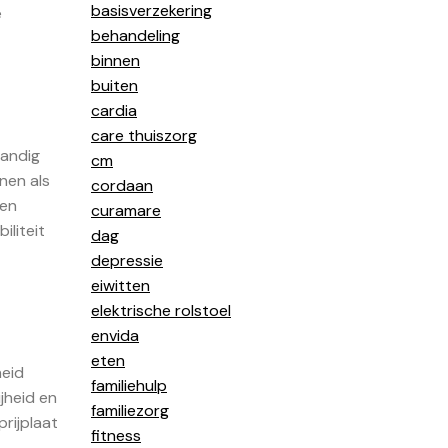
basisverzekering
e
behandeling
binnen
buiten
cardia
care thuiszorg
handig
cm
nen als
cordaan
 en
curamare
iliteit
dag
depressie
eiwitten
elektrische rolstoel
envida
eten
heid
familiehulp
jheid en
familiezorg
prijplaat
fitness