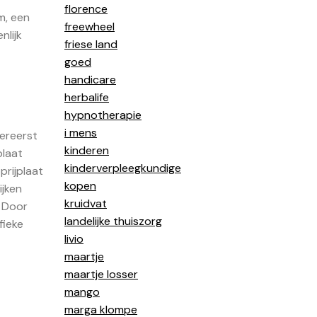
florence
m, een
freewheel
nlijk
friese land
goed
handicare
herbalife
hypnotherapie
i mens
lereerst
kinderen
plaat
kinderverpleegkundige
prijplaat
kopen
ijken
kruidvat
. Door
landelijke thuiszorg
fieke
livio
maartje
maartje losser
mango
marga klompe