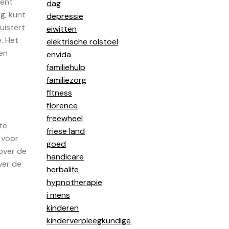
bent
dag
g, kunt
depressie
uistert
eiwitten
. Het
elektrische rolstoel
gen
envida
familiehulp
familiezorg
fitness
florence
freewheel
te
friese land
 voor
goed
over de
handicare
ver de
herbalife
hypnotherapie
i mens
kinderen
kinderverpleegkundige