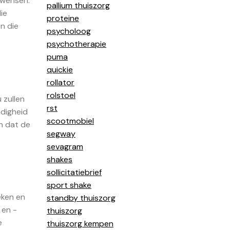
 wensen.
pallium thuiszorg
ie
proteine
n die
psycholoog
psychotherapie
puma
quickie
rollator
rolstoel
 zullen
rst
ndigheid
scootmobiel
n dat de
segway
sevagram
shakes
sollicitatiebrief
sport shake
eken en
standby thuiszorg
 en -
thuiszorg
e
thuiszorg kempen