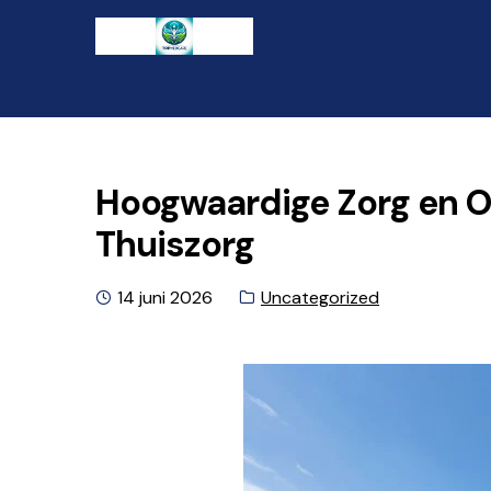
Ga
Naar
naar
de
de
inhoud
navigatie
gaan
Hoogwaardige Zorg en O
Thuiszorg
Geplaatst
Categorie:
14 juni 2026
Uncategorized
op