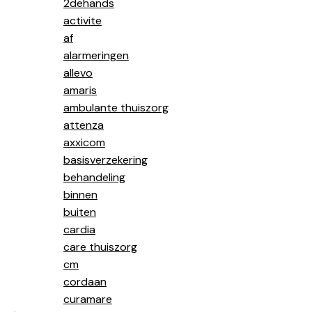
2dehands
activite
af
alarmeringen
allevo
amaris
ambulante thuiszorg
attenza
axxicom
basisverzekering
behandeling
binnen
buiten
cardia
care thuiszorg
cm
cordaan
curamare