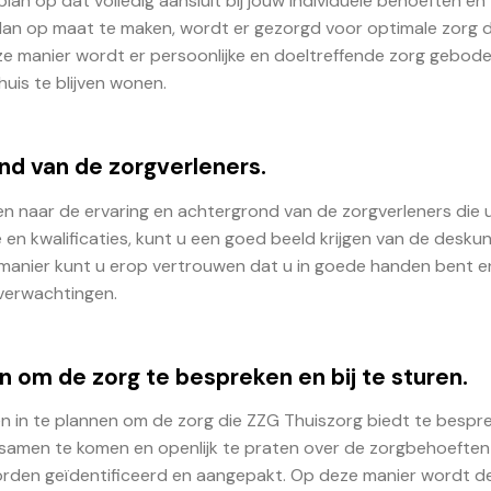
n op dat volledig aansluit bij jouw individuele behoeften en
lan op maat te maken, wordt er gezorgd voor optimale zorg d
eze manier wordt er persoonlijke en doeltreffende zorg gebode
huis te blijven wonen.
nd van de zorgverleners.
ren naar de ervaring en achtergrond van de zorgverleners die u
en kwalificaties, kunt u een goed beeld krijgen van de desku
 manier kunt u erop vertrouwen dat u in goede handen bent e
 verwachtingen.
om de zorg te bespreken en bij te sturen.
en in te plannen om de zorg die ZZG Thuiszorg biedt te bespr
en samen te komen en openlijk te praten over de zorgbehoeften
worden geïdentificeerd en aangepakt. Op deze manier wordt d