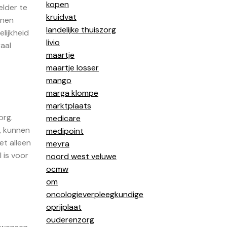
kopen
elder te
kruidvat
nnen
landelijke thuiszorg
lijkheid
livio
raal
maartje
maartje losser
mango
marga klompe
marktplaats
org.
medicare
, kunnen
medipoint
t alleen
meyra
 is voor
noord west veluwe
ocmw
om
oncologieverpleegkundige
oprijplaat
ouderenzorg