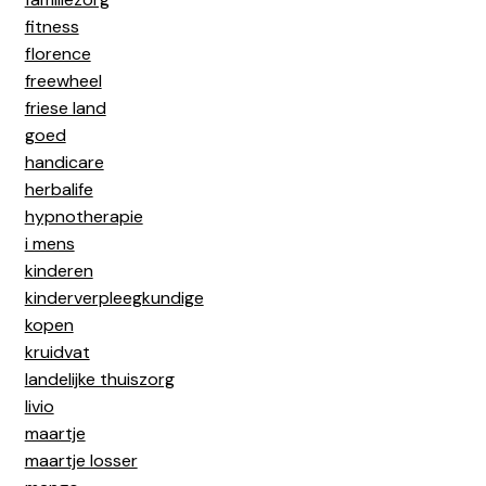
fitness
florence
freewheel
friese land
goed
handicare
herbalife
hypnotherapie
i mens
kinderen
kinderverpleegkundige
kopen
kruidvat
landelijke thuiszorg
livio
maartje
maartje losser