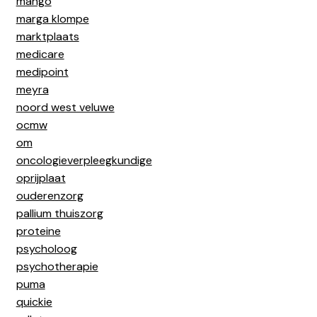
mango
marga klompe
marktplaats
medicare
medipoint
meyra
noord west veluwe
ocmw
om
oncologieverpleegkundige
oprijplaat
ouderenzorg
pallium thuiszorg
proteine
psycholoog
psychotherapie
puma
quickie