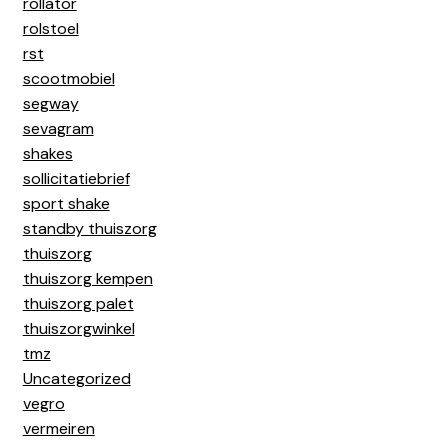
rollator
rolstoel
rst
scootmobiel
segway
sevagram
shakes
sollicitatiebrief
sport shake
standby thuiszorg
thuiszorg
thuiszorg kempen
thuiszorg palet
thuiszorgwinkel
tmz
Uncategorized
vegro
vermeiren