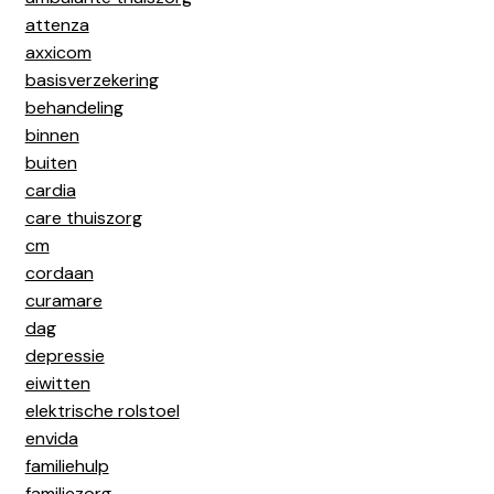
attenza
axxicom
basisverzekering
behandeling
binnen
buiten
cardia
care thuiszorg
cm
cordaan
curamare
dag
depressie
eiwitten
elektrische rolstoel
envida
familiehulp
familiezorg