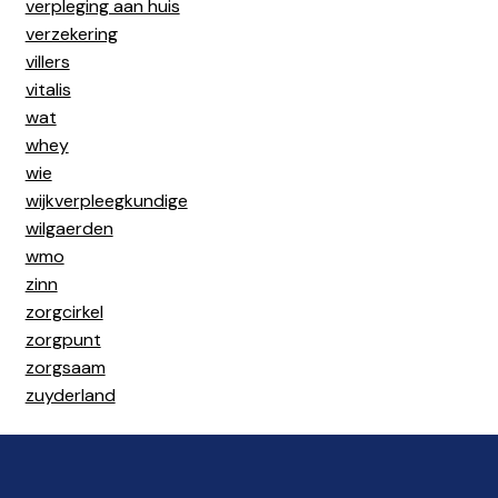
verpleging aan huis
verzekering
villers
vitalis
wat
whey
wie
wijkverpleegkundige
wilgaerden
wmo
zinn
zorgcirkel
zorgpunt
zorgsaam
zuyderland