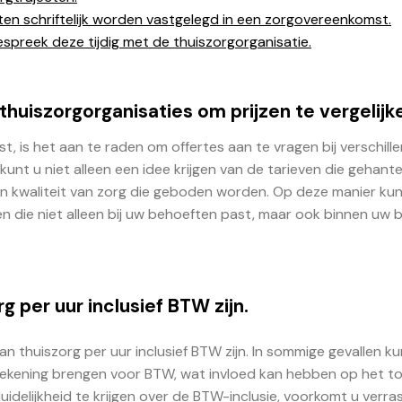
ten schriftelijk worden vastgelegd in een zorgovereenkomst.
 bespreek deze tijdig met de thuiszorgorganisatie.
 thuiszorgorganisaties om prijzen te vergelijk
t, is het aan te raden om offertes aan te vragen bij verschill
 kunt u niet alleen een idee krijgen van de tarieven die gehant
en kwaliteit van zorg die geboden worden. Op deze manier kun
 die niet alleen bij uw behoeften past, maar ook binnen uw 
g per uur inclusief BTW zijn.
an thuiszorg per uur inclusief BTW zijn. In sommige gevallen k
n rekening brengen voor BTW, wat invloed kan hebben op het to
idelijkheid te krijgen over de BTW-inclusie, voorkomt u verra