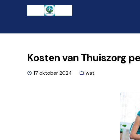
Ga
Naar
naar
de
de
inhoud
navigatie
gaan
Kosten van Thuiszorg per
Geplaatst
Categorie:
17 oktober 2024
wat
op