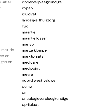
sten en
kinderverpleegkundige
r
kopen
kruidvat
landelijke thuiszorg
livio
maartje
maartje losser
mango
en met de
marga klompe
den en
marktplaats
ngen en
medicare
medipoint
meyra
noord west veluwe
ocmw
om
oncologieverpleegkundige
oprijplaat