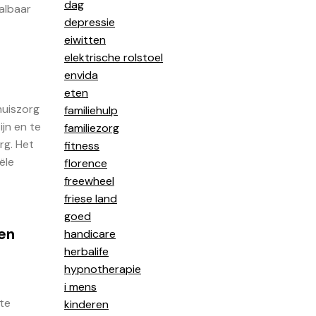
dag
aalbaar
depressie
eiwitten
elektrische rolstoel
envida
eten
huiszorg
familiehulp
ijn en te
familiezorg
rg. Het
fitness
ële
florence
freewheel
friese land
goed
een
handicare
herbalife
hypnotherapie
i mens
te
kinderen