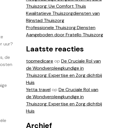
Thuiszorg: Uw Comfort Thuis
Kwalitatieve Thuiszorgdiensten van
Rijnstad Thuiszorg
Professionele Thuiszorg Diensten
Aangeboden door Fratello Thuiszorg
te
er uur?
Laatste reacties
s, de
topmedicare
op
De Cruciale Rol van
kosten
de Wondverpleegkundige in
Thuiszorg: Expertise en Zorg dichtbij
Huis
mige
Yetta travel
op
De Cruciale Rol van
de Wondverpleegkundige in
Thuiszorg: Expertise en Zorg dichtbij
Huis
ële
Archief