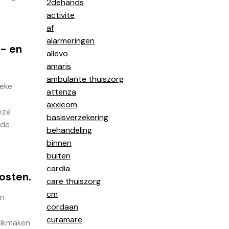
2dehands
activite
af
alarmeringen
d- en
allevo
amaris
ambulante thuiszorg
ieke
attenza
axxicom
eze
basisverzekering
 de
behandeling
binnen
buiten
cardia
kosten.
care thuiszorg
cm
In
cordaan
curamare
uikmaken