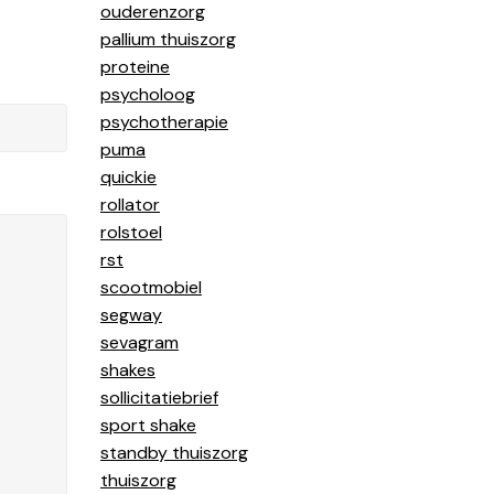
ouderenzorg
pallium thuiszorg
proteine
psycholoog
psychotherapie
puma
quickie
rollator
rolstoel
rst
scootmobiel
segway
sevagram
shakes
sollicitatiebrief
sport shake
standby thuiszorg
thuiszorg