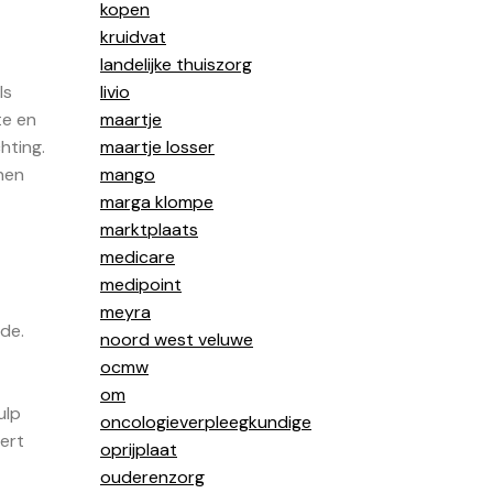
kopen
kruidvat
landelijke thuiszorg
ls
livio
te en
maartje
hting.
maartje losser
nen
mango
marga klompe
marktplaats
medicare
medipoint
meyra
de.
noord west veluwe
ocmw
om
ulp
oncologieverpleegkundige
ert
oprijplaat
ouderenzorg