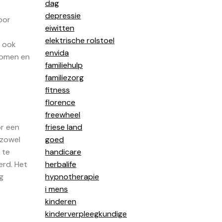
dag
depressie
oor
eiwitten
elektrische rolstoel
r ook
envida
komen en
familiehulp
familiezorg
fitness
florence
freewheel
or een
friese land
 zowel
goed
 te
handicare
erd. Het
herbalife
g
hypnotherapie
i mens
kinderen
kinderverpleegkundige