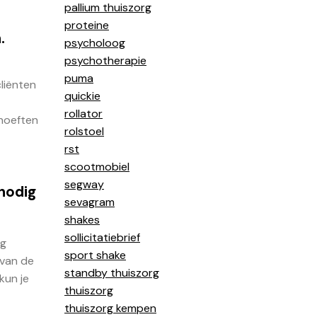
pallium thuiszorg
proteine
.
psycholoog
psychotherapie
puma
liënten
quickie
rollator
hoeften
rolstoel
rst
scootmobiel
segway
nodig
sevagram
shakes
sollicitatiebrief
ig
sport shake
 van de
standby thuiszorg
kun je
thuiszorg
thuiszorg kempen