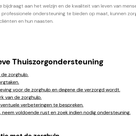
e bijdraagt aan het welzijn en de kwaliteit van leven van mens
oor professionele ondersteuning te bieden op maat, kunnen zo
cliënten en hun naasten.
tieve Thuiszorgondersteuning
 de zorghulp.
orgtaken.
eving voor de zorghulp en degene die verzorgd wordt.
k van de zorghulp.
ventuele verbeteringen te bespreken.
r, neem voldoende rust en zoek indien nodig ondersteuning.
tie met de zorghulp.