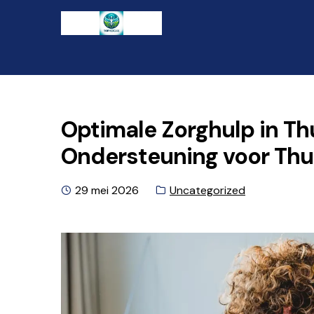
Ga
Naar
naar
de
de
inhoud
navigatie
gaan
Optimale Zorghulp in Th
Ondersteuning voor Th
Geplaatst
Categorie:
29 mei 2026
Uncategorized
op