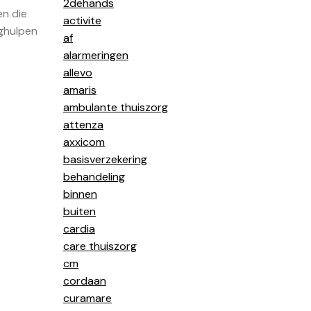
2dehands
en die
activite
rghulpen
af
alarmeringen
allevo
amaris
ambulante thuiszorg
attenza
axxicom
basisverzekering
behandeling
binnen
buiten
cardia
care thuiszorg
cm
cordaan
curamare