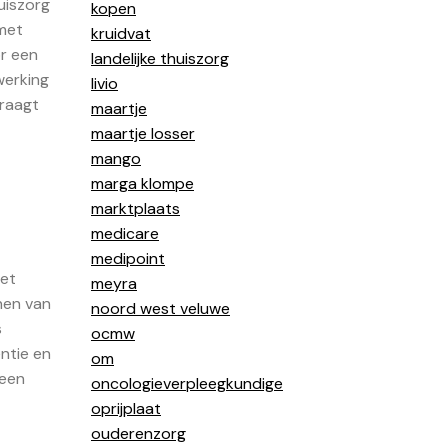
uiszorg
kopen
 met
kruidvat
or een
landelijke thuiszorg
werking
livio
draagt
maartje
maartje losser
mango
marga klompe
marktplaats
medicare
medipoint
het
meyra
nen van
noord west veluwe
s
ocmw
ëntie en
om
 een
oncologieverpleegkundige
oprijplaat
ouderenzorg