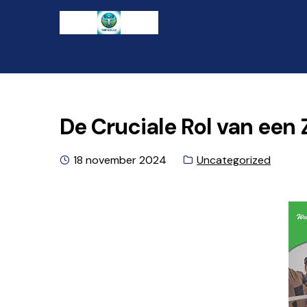
Ga
Naar
naar
de
de
inhoud
navigatie
gaan
De Cruciale Rol van een
Geplaatst
Categorie:
18 november 2024
Uncategorized
op