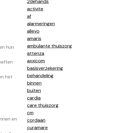
2dehands
activite
af
alarmeringen
allevo
amaris
ambulante thuiszorg
 en hun
attenza
axxicom
oeften
basisverzekering
behandeling
en het
binnen
buiten
cardia
care thuiszorg
cm
annen en
cordaan
curamare