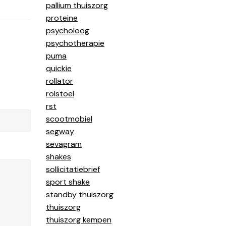
pallium thuiszorg
proteine
psycholoog
psychotherapie
puma
quickie
rollator
rolstoel
rst
scootmobiel
segway
sevagram
shakes
sollicitatiebrief
sport shake
standby thuiszorg
thuiszorg
thuiszorg kempen