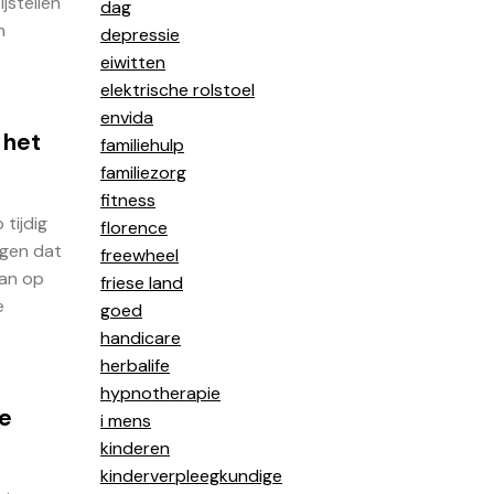
jstellen
dag
n
depressie
eiwitten
elektrische rolstoel
envida
 het
familiehulp
familiezorg
fitness
tijdig
florence
rgen dat
freewheel
lan op
friese land
e
goed
handicare
herbalife
hypnotherapie
te
i mens
kinderen
kinderverpleegkundige