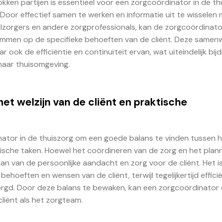
ken partijen is essentieel voor een zorgcoördinator in de th
Door effectief samen te werken en informatie uit te wisselen
elzorgers en andere zorgprofessionals, kan de zorgcoördinat
emmen op de specifieke behoeften van de cliënt. Deze samen
r ook de efficiëntie en continuïteit ervan, wat uiteindelijk bij
 haar thuisomgeving.
et welzijn van de cliënt en praktische
nator in de thuiszorg om een goede balans te vinden tussen 
orische taken. Hoewel het coördineren van de zorg en het plan
gaan van de persoonlijke aandacht en zorg voor de cliënt. Het i
hoeften en wensen van de cliënt, terwijl tegelijkertijd effici
borgd. Door deze balans te bewaken, kan een zorgcoördinator
liënt als het zorgteam.