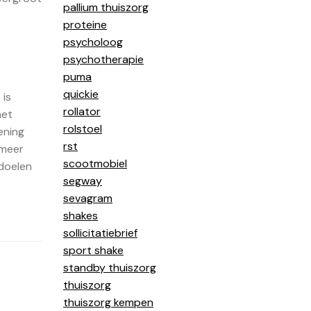
pallium thuiszorg
proteine
psycholoog
psychotherapie
puma
quickie
 is
rollator
het
rolstoel
ening
rst
 meer
scootmobiel
edoelen
segway
sevagram
shakes
sollicitatiebrief
sport shake
standby thuiszorg
thuiszorg
thuiszorg kempen