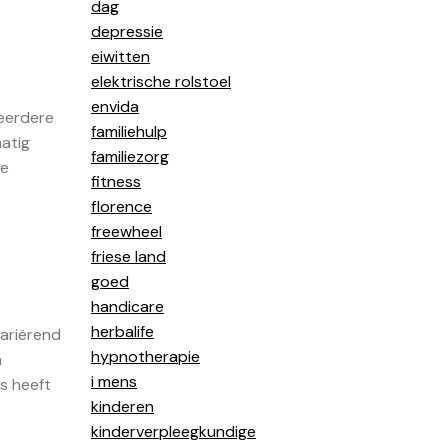
dag
depressie
eiwitten
elektrische rolstoel
envida
meerdere
familiehulp
matig
familiezorg
ie
fitness
florence
freewheel
friese land
goed
handicare
herbalife
variërend
hypnotherapie
n
i mens
s heeft
kinderen
kinderverpleegkundige