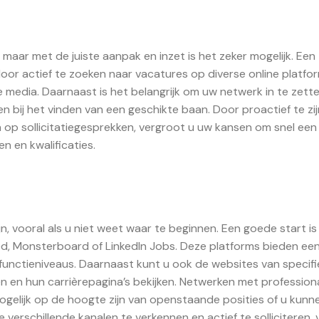
 maar met de juiste aanpak en inzet is het zeker mogelijk. Een
door actief te zoeken naar vacatures op diverse online platfo
e media. Daarnaast is het belangrijk om uw netwerk in te zett
 bij het vinden van een geschikte baan. Door proactief te zij
 op sollicitatiegesprekken, vergroot u uw kansen om snel een
n en kwalificaties.
n, vooral als u niet weet waar te beginnen. Een goede start i
ed, Monsterboard of LinkedIn Jobs. Deze platforms bieden ee
 functieniveaus. Daarnaast kunt u ook de websites van specifi
n en hun carrièrepagina’s bekijken. Netwerken met professiona
mogelijk op de hoogte zijn van openstaande posities of u kunn
 verschillende kanalen te verkennen en actief te solliciteren,