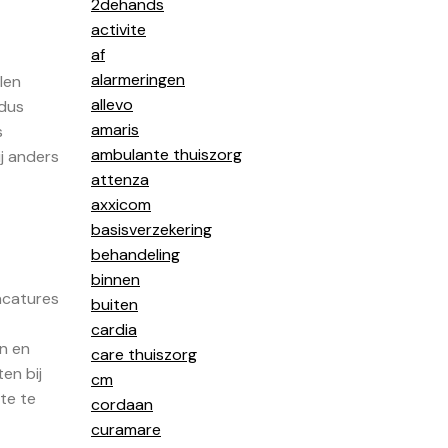
2dehands
activite
af
alarmeringen
len
allevo
 dus
amaris
s
ambulante thuiszorg
j anders
attenza
axxicom
basisverzekering
behandeling
binnen
acatures
buiten
cardia
n en
care thuiszorg
en bij
cm
te te
cordaan
curamare