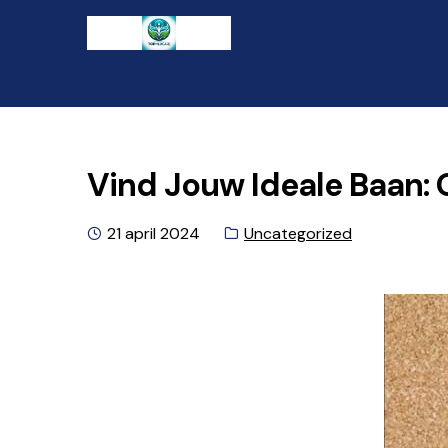
Ga
Naar
naar
de
de
inhoud
navigatie
gaan
Vind Jouw Ideale Baan:
Geplaatst
Categorie:
21 april 2024
Uncategorized
op