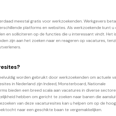
 inderdaad meestal gratis voor werkzoekenden. Werkgevers beta
rschillende platforms en websites. Als werkzoekende kunt u
 en solliciteren op de functies die u interessant vindt. Het i
den zijn aan het zoeken naar en reageren op vacatures, tenzi
tverleners.
resites?
e veelvuldig worden gebruikt door werkzoekenden om actuele v
esites in Nederland zijn Indeed, Monsterboard, Nationale
orms bieden een breed scala aan vacatures in diverse sectore
ijkheid hebben om gericht te zoeken naar banen die aansluit
 bezoeken van deze vacaturesites kan u helpen om op de hoog
oektocht naar een geschikte baan te vergemakkelijken.