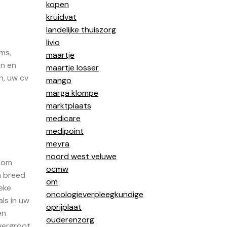
kopen
kruidvat
landelijke thuiszorg
livio
rms,
maartje
en en
maartje losser
n, uw cv
mango
marga klompe
marktplaats
medicare
medipoint
meyra
noord west veluwe
s om
ocmw
n breed
om
eke
oncologieverpleegkundige
ls in uw
oprijplaat
en
ouderenzorg
 vergroot