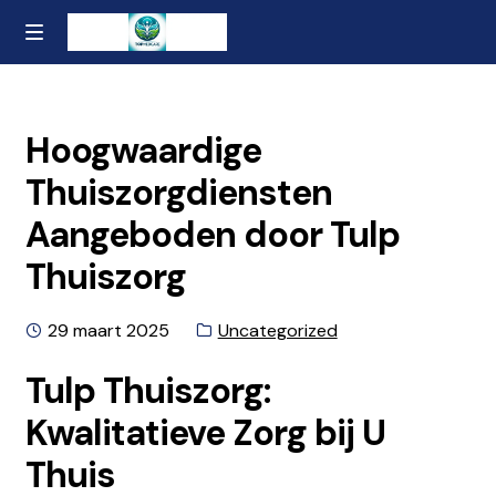
Ga
Naar
MENU
naar
de
Home
de
inhoud
navigatie
gaan
Contact
Hoogwaardige
Thuiszorgdiensten
Over ons
Aangeboden door Tulp
Privacybeleid en Algemene Voorwaarden
Thuiszorg
Geplaatst
Categorie:
29 maart 2025
Uncategorized
op
Tulp Thuiszorg:
Kwalitatieve Zorg bij U
Thuis