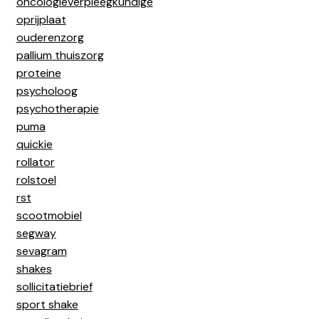
oncologieverpleegkundige
oprijplaat
ouderenzorg
pallium thuiszorg
proteine
psycholoog
psychotherapie
puma
quickie
rollator
rolstoel
rst
scootmobiel
segway
sevagram
shakes
sollicitatiebrief
sport shake