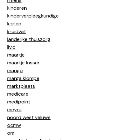
i mens
kinderen
kinderverpleegkundige
kopen
kruidvat
landelijke thuiszorg
livio
maartje
maartje losser
mango
marga klompe
marktplaats
medicare
medipoint
meyra
noord west veluwe
ocmw
om