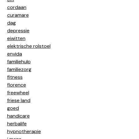
cordaan
curamare
dag
depressie
eiwitten
elektrische rolstoel
envida
familiehulp
familiezorg
fitness
florence
freewheel
friese land
goed
handicare
herbalife
hypnotherapie