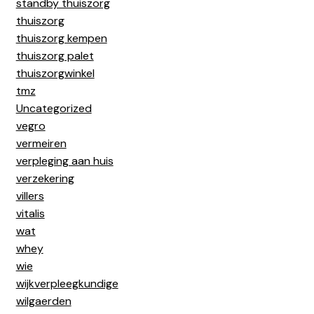
standby thuiszorg
thuiszorg
thuiszorg kempen
thuiszorg palet
thuiszorgwinkel
tmz
Uncategorized
vegro
vermeiren
verpleging aan huis
verzekering
villers
vitalis
wat
whey
wie
wijkverpleegkundige
wilgaerden