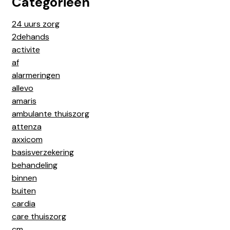
Categorieën
24 uurs zorg
2dehands
activite
af
alarmeringen
allevo
amaris
ambulante thuiszorg
attenza
axxicom
basisverzekering
behandeling
binnen
buiten
cardia
care thuiszorg
cm