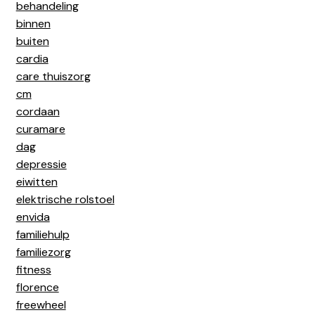
behandeling
binnen
buiten
cardia
care thuiszorg
cm
cordaan
curamare
dag
depressie
eiwitten
elektrische rolstoel
envida
familiehulp
familiezorg
fitness
florence
freewheel