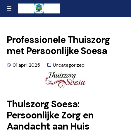
Ga
Naar
MENU
naar
de
Home
de
inhoud
navigatie
gaan
Contact
Professionele Thuiszorg
met Persoonlijke Soesa
Over ons
Geplaatst
Categorie:
01 april 2025
Uncategorized
Privacybeleid en Algemene Voorwaarden
op
Thuiszorg Soesa:
Persoonlijke Zorg en
Aandacht aan Huis