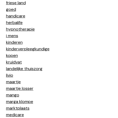
friese land
goed
handicare
herbalife
hypnotherapie
i mens
kinderen
kinderverpleegkundige
kopen
kruidvat
landelijke thuiszorg
livio
maartje
maartje losser
mango
marga klompe
marktplaats
medicare