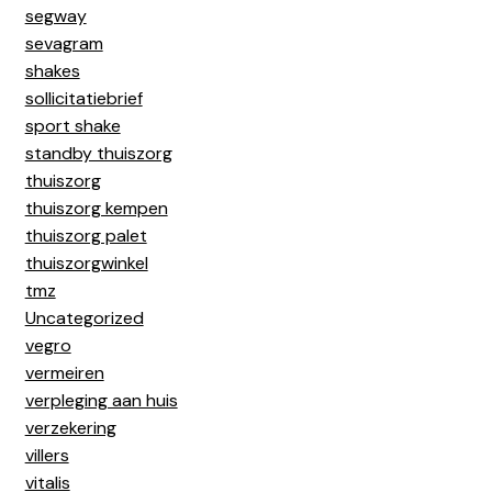
segway
sevagram
shakes
sollicitatiebrief
sport shake
standby thuiszorg
thuiszorg
thuiszorg kempen
thuiszorg palet
thuiszorgwinkel
tmz
Uncategorized
vegro
vermeiren
verpleging aan huis
verzekering
villers
vitalis