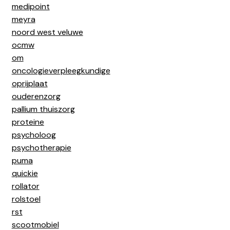
medipoint
meyra
noord west veluwe
ocmw
om
oncologieverpleegkundige
oprijplaat
ouderenzorg
pallium thuiszorg
proteine
psycholoog
psychotherapie
puma
quickie
rollator
rolstoel
rst
scootmobiel