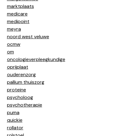
marktplaats
medicare
medipoint
meyra
noord west veluwe
ocmw
om
oncologieverpleegkundige
oprijplaat
ouderenzorg
pallium thuiszorg
proteine
psycholoog
psychotherapie
puma
quickie
rollator
rolstoel