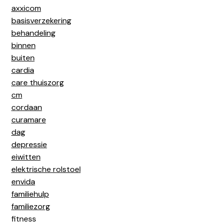
axxicom
basisverzekering
behandeling
binnen
buiten
cardia
care thuiszorg
cm
cordaan
curamare
dag
depressie
eiwitten
elektrische rolstoel
envida
familiehulp
familiezorg
fitness