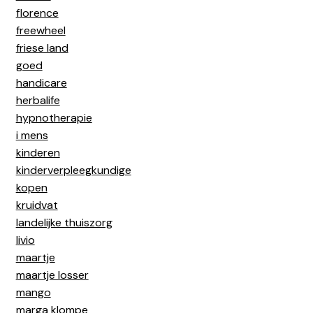
florence
freewheel
friese land
goed
handicare
herbalife
hypnotherapie
i mens
kinderen
kinderverpleegkundige
kopen
kruidvat
landelijke thuiszorg
livio
maartje
maartje losser
mango
marga klompe