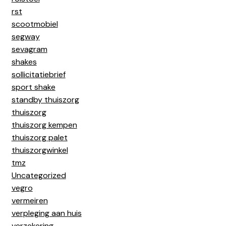
rst
scootmobiel
segway
sevagram
shakes
sollicitatiebrief
sport shake
standby thuiszorg
thuiszorg
thuiszorg kempen
thuiszorg palet
thuiszorgwinkel
tmz
Uncategorized
vegro
vermeiren
verpleging aan huis
verzekering