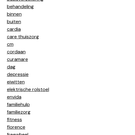
behandeling
binnen
buiten
cardia
care thuiszorg
cm
cordaan
curamare
dag
depressie
eiwitten
elektrische rolstoel
envida
familiehulp
familiezorg
fitness
florence
freewheel