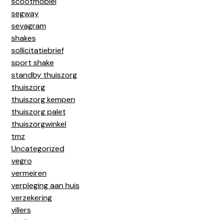
scootmobiel
segway
sevagram
shakes
sollicitatiebrief
sport shake
standby thuiszorg
thuiszorg
thuiszorg kempen
thuiszorg palet
thuiszorgwinkel
tmz
Uncategorized
vegro
vermeiren
verpleging aan huis
verzekering
villers