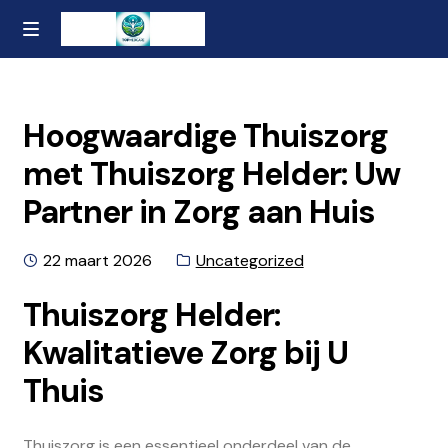
Ga
Naar
MENU
naar
de
Home
de
inhoud
navigatie
gaan
Contact
Hoogwaardige Thuiszorg
met Thuiszorg Helder: Uw
Over ons
Partner in Zorg aan Huis
Privacybeleid en Algemene Voorwaarden
Geplaatst
Categorie:
22 maart 2026
Uncategorized
op
Thuiszorg Helder:
Kwalitatieve Zorg bij U
Thuis
Thuiszorg is een essentieel onderdeel van de