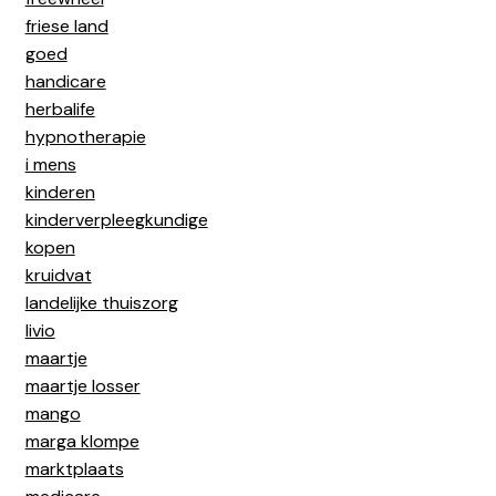
friese land
goed
handicare
herbalife
hypnotherapie
i mens
kinderen
kinderverpleegkundige
kopen
kruidvat
landelijke thuiszorg
livio
maartje
maartje losser
mango
marga klompe
marktplaats