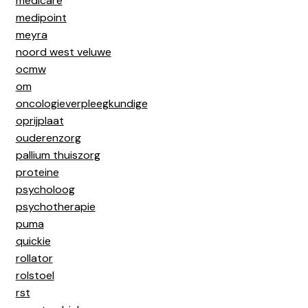
medicare
medipoint
meyra
noord west veluwe
ocmw
om
oncologieverpleegkundige
oprijplaat
ouderenzorg
pallium thuiszorg
proteine
psycholoog
psychotherapie
puma
quickie
rollator
rolstoel
rst