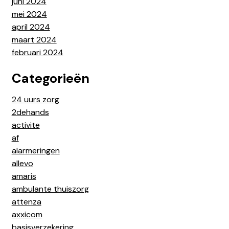
juni 2024
mei 2024
april 2024
maart 2024
februari 2024
Categorieën
24 uurs zorg
2dehands
activite
af
alarmeringen
allevo
amaris
ambulante thuiszorg
attenza
axxicom
basisverzekering