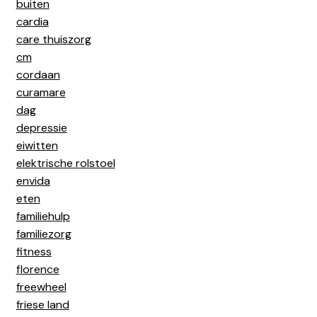
buiten
cardia
care thuiszorg
cm
cordaan
curamare
dag
depressie
eiwitten
elektrische rolstoel
envida
eten
familiehulp
familiezorg
fitness
florence
freewheel
friese land