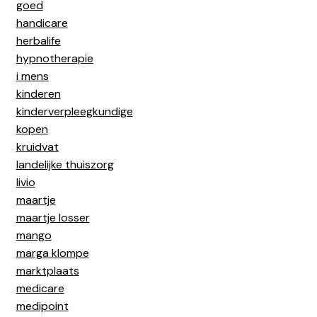
goed
handicare
herbalife
hypnotherapie
i mens
kinderen
kinderverpleegkundige
kopen
kruidvat
landelijke thuiszorg
livio
maartje
maartje losser
mango
marga klompe
marktplaats
medicare
medipoint