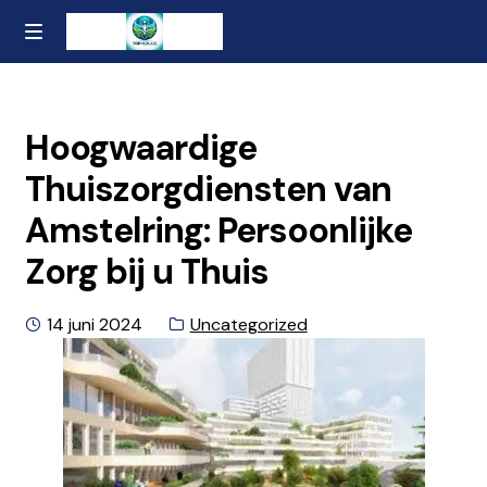
Ga
Naar
MENU
naar
de
Home
de
inhoud
navigatie
gaan
Contact
Hoogwaardige
Thuiszorgdiensten van
Over ons
Amstelring: Persoonlijke
Privacybeleid en Algemene Voorwaarden
Zorg bij u Thuis
Geplaatst
Categorie:
14 juni 2024
Uncategorized
op