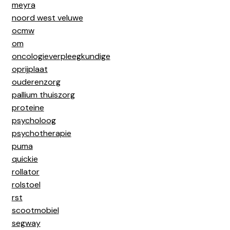
meyra
noord west veluwe
ocmw
om
oncologieverpleegkundige
oprijplaat
ouderenzorg
pallium thuiszorg
proteine
psycholoog
psychotherapie
puma
quickie
rollator
rolstoel
rst
scootmobiel
segway