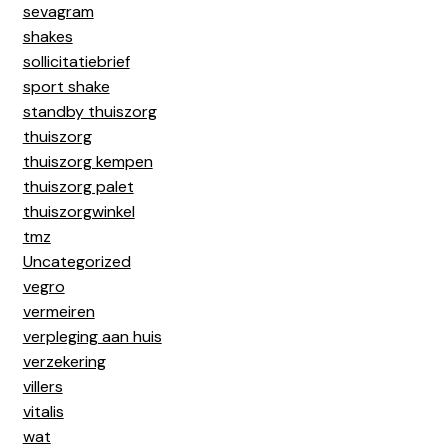
sevagram
shakes
sollicitatiebrief
sport shake
standby thuiszorg
thuiszorg
thuiszorg kempen
thuiszorg palet
thuiszorgwinkel
tmz
Uncategorized
vegro
vermeiren
verpleging aan huis
verzekering
villers
vitalis
wat