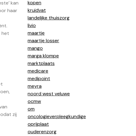
kopen
este’ kan
kruidvat
oor haar
landelijke thuiszorg
livio
ënt.
maartje
n het
maartje losser
mango
marga klompe
marktplaats
medicare
medipoint
et
meyra
doen,
noord west veluwe
ocmw
 van
om
odat zij
oncologieverpleegkundige
oprijplaat
ouderenzorg