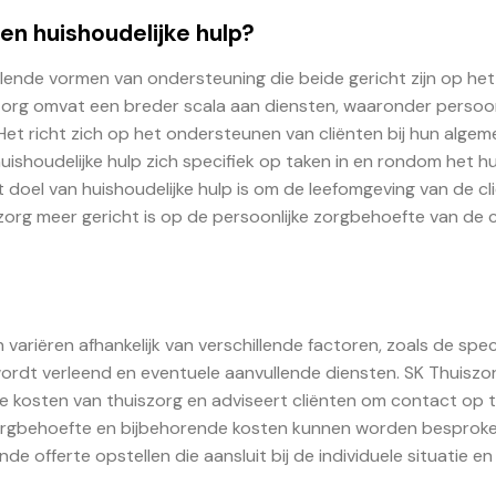
 en huishoudelijke hulp?
illende vormen van ondersteuning die beide gericht zijn op he
zorg omvat een breder scala aan diensten, waaronder persoon
Het richt zich op het ondersteunen van cliënten bij hun alge
uishoudelijke hulp zich specifiek op taken in en rondom het hu
el van huishoudelijke hulp is om de leefomgeving van de cl
org meer gericht is op de persoonlijke zorgbehoefte van de cl
n variëren afhankelijk van verschillende factoren, zoals de spec
wordt verleend en eventuele aanvullende diensten. SK Thuiszo
e kosten van thuiszorg en adviseert cliënten om contact op 
zorgbehoefte en bijbehorende kosten kunnen worden besprok
e offerte opstellen die aansluit bij de individuele situatie e