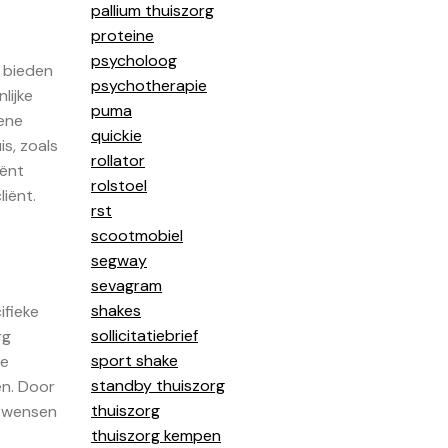
pallium thuiszorg
proteine
psycholoog
t bieden
psychotherapie
lijke
puma
mene
quickie
is, zoals
rollator
iënt
rolstoel
iënt.
rst
scootmobiel
segway
sevagram
shakes
ifieke
sollicitatiebrief
rg
sport shake
te
standby thuiszorg
en. Door
thuiszorg
n wensen
thuiszorg kempen