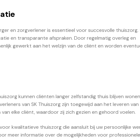
atie
er en zorgverlener is essentieel voor succesvolle thuiszorg.
tie en transparante afspraken. Door regelmatig overleg en
nlijk gewerkt aan het welzijn van de cliënt en worden eventu
uiszorg kunnen cliënten langer zelfstandig thuis blijven wone
erleners van SK Thuiszorg zijn toegewijd aan het leveren va
an elke cliënt, waardoor zij zich gezien en gehoord voelen.
oor kwalitatieve thuiszorg die aansluit bij uw persoonlijke w
or meer informatie over de mogelijkheden voor professionel