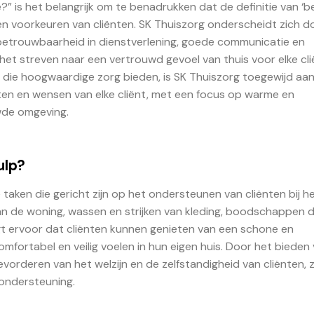
?” is het belangrijk om te benadrukken dat de definitie van ‘b
 en voorkeuren van cliënten. SK Thuiszorg onderscheidt zich d
 betrouwbaarheid in dienstverlening, goede communicatie en
et streven naar een vertrouwd gevoel van thuis voor elke cli
n die hoogwaardige zorg bieden, is SK Thuiszorg toegewijd aa
eften en wensen van elke cliënt, met een focus op warme en
wde omgeving.
ulp?
 taken die gericht zijn op het ondersteunen van cliënten bij h
n de woning, wassen en strijken van kleding, boodschappen 
t ervoor dat cliënten kunnen genieten van een schone en
mfortabel en veilig voelen in hun eigen huis. Door het bieden
evorderen van het welzijn en de zelfstandigheid van cliënten, z
 ondersteuning.