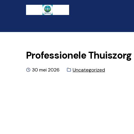
Ga
Naar
naar
de
de
inhoud
navigatie
gaan
Professionele Thuiszorg 
Geplaatst
Categorie:
30 mei 2026
Uncategorized
op