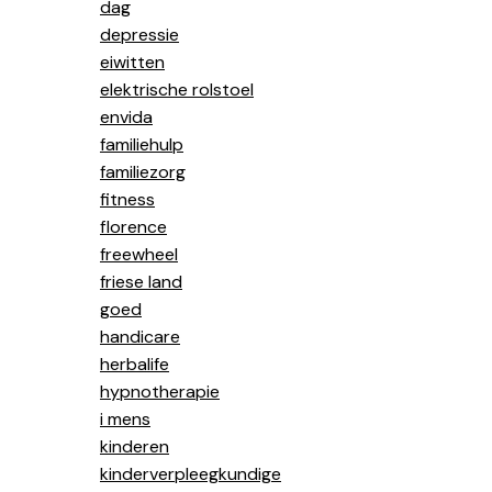
dag
depressie
eiwitten
elektrische rolstoel
envida
familiehulp
familiezorg
fitness
florence
freewheel
friese land
goed
handicare
herbalife
hypnotherapie
i mens
kinderen
kinderverpleegkundige