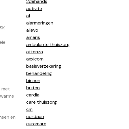
2dehands
activite
af
alarmeringen
 SK
allevo
amaris
ele
ambulante thuiszorg
attenza
axxicom
basisverzekering
behandeling
binnen
buiten
n met
cardia
n warme
care thuiszorg
cm
cordaan
ensen en
curamare
e