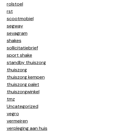
rolstoel
rst
scootmobiel
segway
sevagram
shakes
sollicitatiebrief
sport shake
standby thuiszorg
thuiszorg
thuiszorg kempen
thuiszorg palet
thuiszorgwinkel
tmz
Uncategorized
vegro
vermeiren
verpleging aan huis