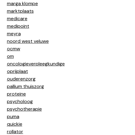
marga klompe
marktplaats
medicare
medipoint
meyra
noord west veluwe
ocmw
om
oncologieverpleegkundige
oprijplaat
ouderenzorg
pallium thuiszorg
proteine
psycholoog
psychotherapie
puma
quickie
rollator