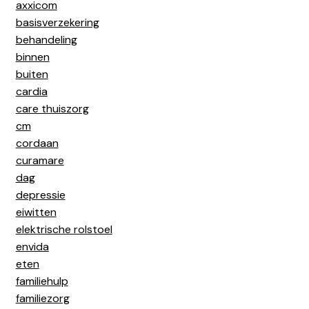
axxicom
basisverzekering
behandeling
binnen
buiten
cardia
care thuiszorg
cm
cordaan
curamare
dag
depressie
eiwitten
elektrische rolstoel
envida
eten
familiehulp
familiezorg