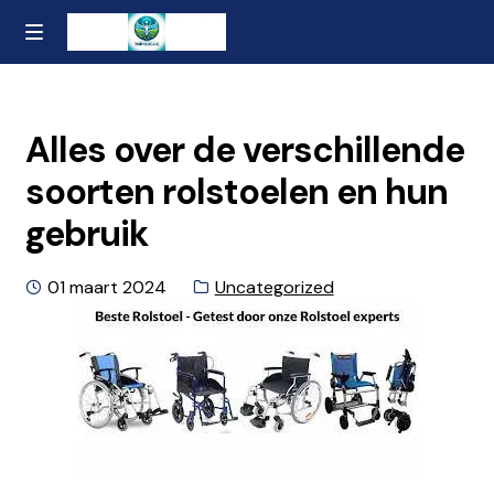
Ga
Naar
MENU
naar
de
Home
de
inhoud
navigatie
gaan
Contact
Alles over de verschillende
soorten rolstoelen en hun
Over ons
gebruik
Privacybeleid en Algemene Voorwaarden
Geplaatst
Categorie:
01 maart 2024
Uncategorized
op