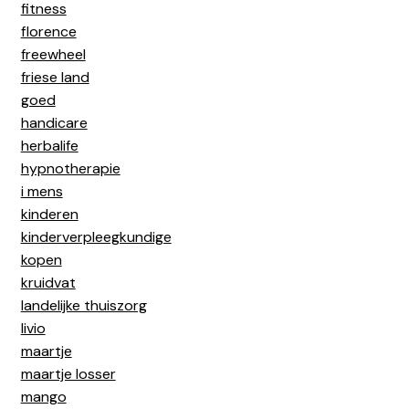
fitness
florence
freewheel
friese land
goed
handicare
herbalife
hypnotherapie
i mens
kinderen
kinderverpleegkundige
kopen
kruidvat
landelijke thuiszorg
livio
maartje
maartje losser
mango