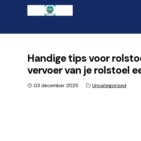
Ga
Naar
naar
de
de
inhoud
navigatie
gaan
Handige tips voor rolsto
vervoer van je rolstoel 
Geplaatst
Categorie:
03 december 2025
Uncategorized
op