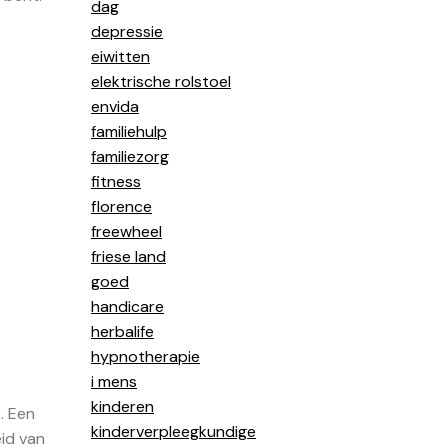
dag
depressie
eiwitten
elektrische rolstoel
envida
familiehulp
familiezorg
fitness
florence
freewheel
friese land
goed
handicare
herbalife
hypnotherapie
i mens
kinderen
. Een
kinderverpleegkundige
id van