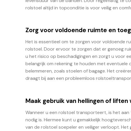
levensduur van de banden. Door regelmatig te cont
rolstoel altijd in topconditie is voor veilig en com
Zorg voor voldoende ruimte en toega
Het is essentieel om te zorgen voor voldoende rui
rolstoel. Door ervoor te zorgen dat er genoeg ruim
u het risico op beschadigingen en zorgt u voor ee
belangrijk om rekening te houden met eventuele o
belemmeren, zoals stoelen of bagage. Het creëre
draagt bij aan een probleemloos rolstoeltranspor
Maak gebruik van hellingen of lifte
Wanneer u een rolstoel transporteert, is het aan 
nodig is. Hiermee kunt u gemakkelijk hoogteversc
van de rolstoel soepeler en veiliger verloopt. Het 