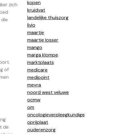
kopen
iker zich
kruidvat
goed
landelijke thuiszorg
 die
livio
maartje
maartje losser
mango
marga klompe
port.
marktplaats
g of
medicare
emen
medipoint
meyra
noord west veluwe
ocmw
om
oncologieverpleegkundige
ing
oprijplaat
t de
ouderenzorg