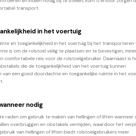
roleren en indien nodig bij te stellen, kunt u ervoor zorgen 
fortabel transport.
nkelijkheid in het voertuig
mte en toegankelijkheid in het voertuig bij het transporteren
te is om de rolstoel veilig te plaatsen en te bevestigen, mini
n comfortabele reis voor de rolstoelgebruiker. Daarnaast is h
bstakels die de toegankelijkheid van het voertuig kunnen
n van een goed doordachte en toegankelijke ruimte in het voe
t.
n wanneer nodig
te raden om gebruik te maken van hellingen of liften wanneer 
hillen overbruggen en obstakels vermijden, waardoor het verp
gebruik van hellingen of liften biedt rolstoelgebruikers meer