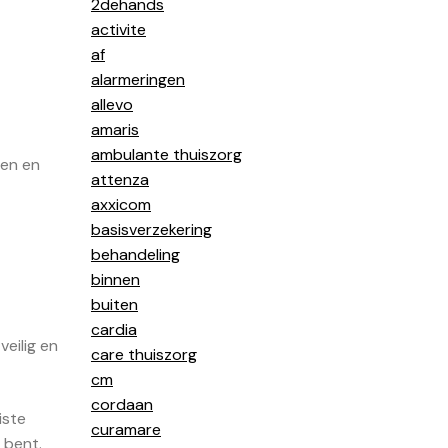
2dehands
activite
af
alarmeringen
allevo
amaris
ambulante thuiszorg
den en
attenza
axxicom
basisverzekering
behandeling
binnen
buiten
cardia
eilig en
care thuiszorg
cm
cordaan
iste
curamare
 bent.