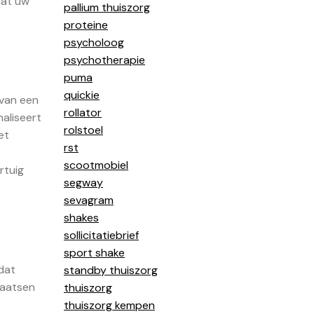
dat uw
pallium thuiszorg
proteine
psycholoog
psychotherapie
puma
quickie
 van een
rollator
maliseert
rolstoel
et
rst
scootmobiel
rtuig
segway
sevagram
shakes
sollicitatiebrief
sport shake
dat
standby thuiszorg
laatsen
thuiszorg
thuiszorg kempen