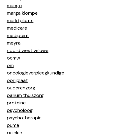
mango
marga klompe
marktplaats
medicare
medipoint
meyra
noord west veluwe
ocmw
om
oncologieverpleegkundige
oprijplaat
ouderenzorg
pallium thuiszorg
proteine
psycholoog
psychotherapie
puma
quickie