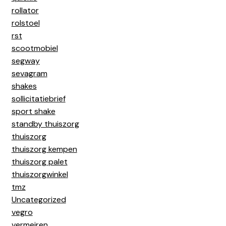
rollator
rolstoel
rst
scootmobiel
segway
sevagram
shakes
sollicitatiebrief
sport shake
standby thuiszorg
thuiszorg
thuiszorg kempen
thuiszorg palet
thuiszorgwinkel
tmz
Uncategorized
vegro
vermeiren