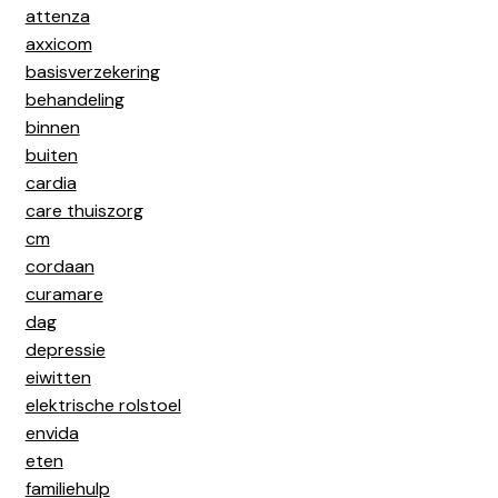
attenza
axxicom
basisverzekering
behandeling
binnen
buiten
cardia
care thuiszorg
cm
cordaan
curamare
dag
depressie
eiwitten
elektrische rolstoel
envida
eten
familiehulp