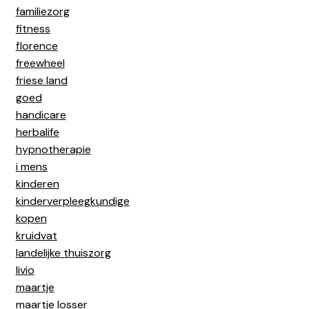
familiezorg
fitness
florence
freewheel
friese land
goed
handicare
herbalife
hypnotherapie
i mens
kinderen
kinderverpleegkundige
kopen
kruidvat
landelijke thuiszorg
livio
maartje
maartje losser