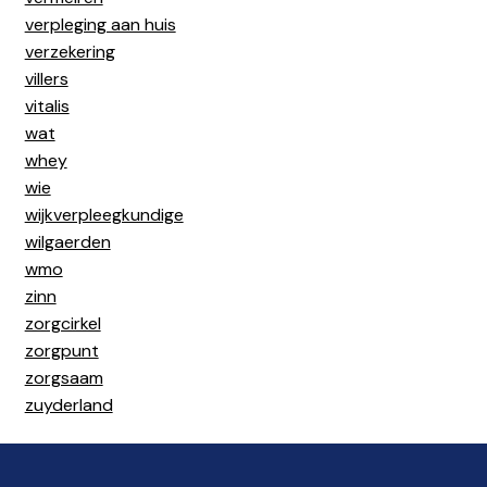
verpleging aan huis
verzekering
villers
vitalis
wat
whey
wie
wijkverpleegkundige
wilgaerden
wmo
zinn
zorgcirkel
zorgpunt
zorgsaam
zuyderland