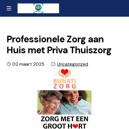
Ga
Naar
MENU
naar
de
Home
de
inhoud
navigatie
gaan
Contact
Professionele Zorg aan
Huis met Priva Thuiszorg
Over ons
Geplaatst
Categorie:
02 maart 2025
Uncategorized
Privacybeleid en Algemene Voorwaarden
op