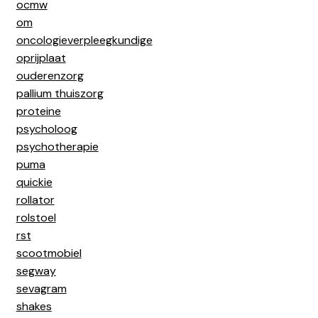
ocmw
om
oncologieverpleegkundige
oprijplaat
ouderenzorg
pallium thuiszorg
proteine
psycholoog
psychotherapie
puma
quickie
rollator
rolstoel
rst
scootmobiel
segway
sevagram
shakes