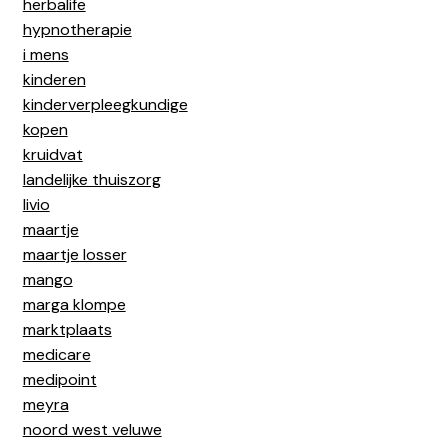
herbalife
hypnotherapie
i mens
kinderen
kinderverpleegkundige
kopen
kruidvat
landelijke thuiszorg
livio
maartje
maartje losser
mango
marga klompe
marktplaats
medicare
medipoint
meyra
noord west veluwe