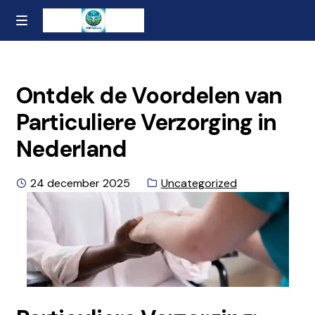
Ga
Naar
MENU
naar
de
Home
de
inhoud
navigatie
gaan
Contact
Ontdek de Voordelen van
Particuliere Verzorging in
Over ons
Nederland
Privacybeleid en Algemene Voorwaarden
Geplaatst
Categorie:
24 december 2025
Uncategorized
op