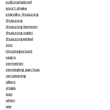
sollicitatiebrief
sport shake
standby thuiszorg
thuiszorg
thuiszorg kempen
thuiszorg palet
thuiszorgwinkel
tmz
Uncategorized
vegro
vermeiren
verpleging aan huis
verzekering
villers
vitalis
wat
whey
wie