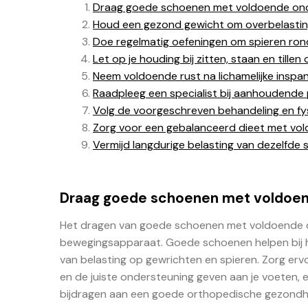
Draag goede schoenen met voldoende onde
Houd een gezond gewicht om overbelastin
Doe regelmatig oefeningen om spieren ron
Let op je houding bij zitten, staan en tille
Neem voldoende rust na lichamelijke inspa
Raadpleeg een specialist bij aanhoudende p
Volg de voorgeschreven behandeling en fy
Zorg voor een gebalanceerd dieet met vol
Vermijd langdurige belasting van dezelfde
Draag goede schoenen met voldoend
Het dragen van goede schoenen met voldoende on
bewegingsapparaat. Goede schoenen helpen bij 
van belasting op gewrichten en spieren. Zorg er
en de juiste ondersteuning geven aan je voeten,
bijdragen aan een goede orthopedische gezondhe