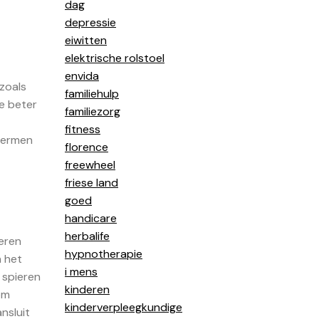
dag
depressie
eiwitten
elektrische rolstoel
envida
 zoals
familiehulp
e beter
familiezorg
fitness
chermen
florence
freewheel
friese land
goed
handicare
herbalife
ieren
hypnotherapie
n het
i mens
 spieren
kinderen
om
kinderverpleegkundige
nsluit