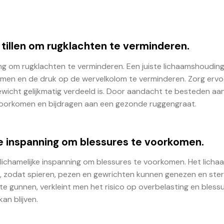
n tillen om rugklachten te verminderen.
ding om rugklachten te verminderen. Een juiste lichaamshouding
omen en de druk op de wervelkolom te verminderen. Zorg ervo
gewicht gelijkmatig verdeeld is. Door aandacht te besteden aan
jn voorkomen en bijdragen aan een gezonde ruggengraat.
e inspanning om blessures te voorkomen.
lichamelijke inspanning om blessures te voorkomen. Het licha
eit, zodat spieren, pezen en gewrichten kunnen genezen en ste
e gunnen, verkleint men het risico op overbelasting en blessu
an blijven.