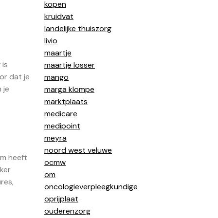
kopen
kruidvat
landelijke thuiszorg
livio
maartje
 is
maartje losser
or dat je
mango
 je
marga klompe
marktplaats
medicare
medipoint
meyra
noord west veluwe
am heeft
ocmw
rker
om
res,
oncologieverpleegkundige
oprijplaat
ouderenzorg