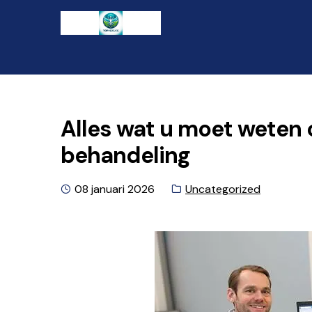
Ga
Naar
naar
de
de
inhoud
navigatie
gaan
Alles wat u moet weten 
behandeling
Geplaatst
Categorie:
08 januari 2026
Uncategorized
op