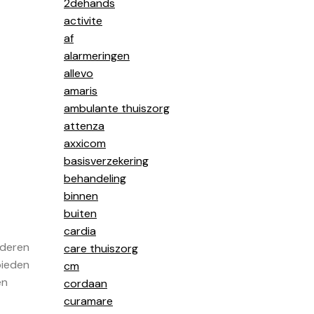
2dehands
activite
af
alarmeringen
allevo
amaris
ambulante thuiszorg
attenza
axxicom
basisverzekering
behandeling
binnen
buiten
cardia
nderen
care thuiszorg
bieden
cm
en
cordaan
curamare