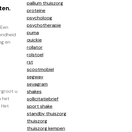
pallium thuiszorg
ten.
proteine
psycholoog
psychotherapie
 Een
puma
zondheid
quickie
ng en
rollator
rolstoel
rst
scootmobiel
segway
sevagram
rgroot u
shakes
n het
sollicitatiebrief
. Het
sport shake
standby thuiszorg
thuiszorg
thuiszorg kempen