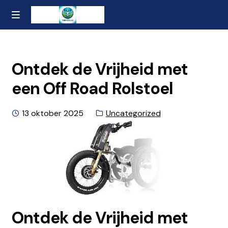
Ga
Naar
MENU
naar
de
Home
de
inhoud
navigatie
gaan
Contact
Ontdek de Vrijheid met
een Off Road Rolstoel
Over ons
Geplaatst
Categorie:
13 oktober 2025
Uncategorized
Privacybeleid en Algemene Voorwaarden
op
Ontdek de Vrijheid met