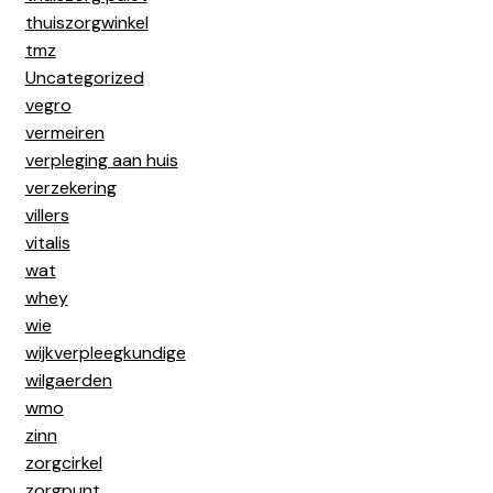
thuiszorgwinkel
tmz
Uncategorized
vegro
vermeiren
verpleging aan huis
verzekering
villers
vitalis
wat
whey
wie
wijkverpleegkundige
wilgaerden
wmo
zinn
zorgcirkel
zorgpunt