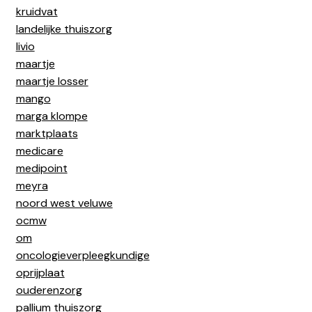
kruidvat
landelijke thuiszorg
livio
maartje
maartje losser
mango
marga klompe
marktplaats
medicare
medipoint
meyra
noord west veluwe
ocmw
om
oncologieverpleegkundige
oprijplaat
ouderenzorg
pallium thuiszorg