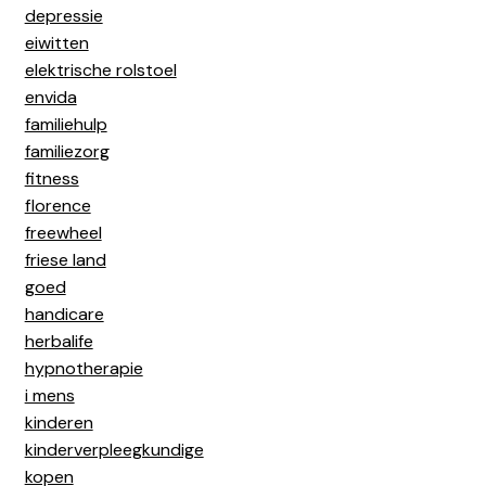
depressie
eiwitten
elektrische rolstoel
envida
familiehulp
familiezorg
fitness
florence
freewheel
friese land
goed
handicare
herbalife
hypnotherapie
i mens
kinderen
kinderverpleegkundige
kopen