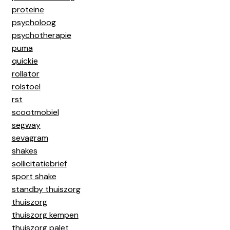
proteine
psycholoog
psychotherapie
puma
quickie
rollator
rolstoel
rst
scootmobiel
segway
sevagram
shakes
sollicitatiebrief
sport shake
standby thuiszorg
thuiszorg
thuiszorg kempen
thuiszorg palet