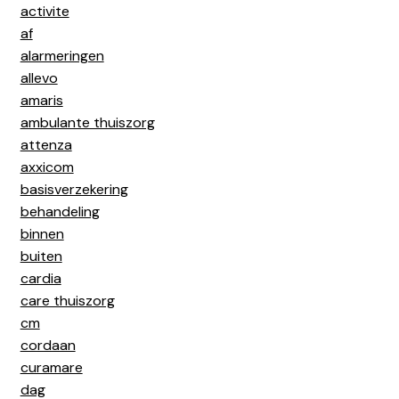
activite
af
alarmeringen
allevo
amaris
ambulante thuiszorg
attenza
axxicom
basisverzekering
behandeling
binnen
buiten
cardia
care thuiszorg
cm
cordaan
curamare
dag