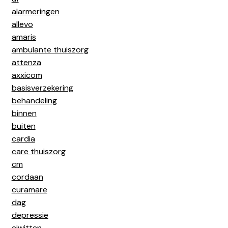
alarmeringen
allevo
amaris
ambulante thuiszorg
attenza
axxicom
basisverzekering
behandeling
binnen
buiten
cardia
care thuiszorg
cm
cordaan
curamare
dag
depressie
eiwitten