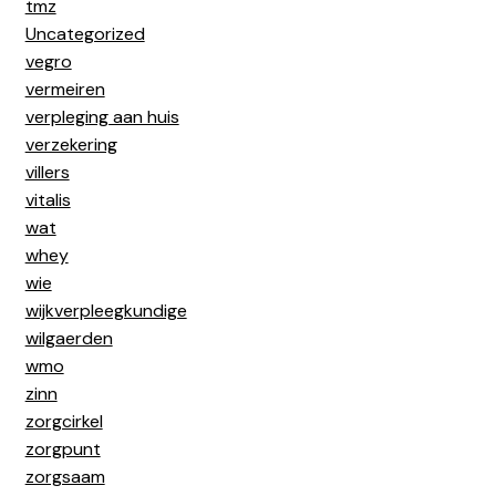
tmz
Uncategorized
vegro
vermeiren
verpleging aan huis
verzekering
villers
vitalis
wat
whey
wie
wijkverpleegkundige
wilgaerden
wmo
zinn
zorgcirkel
zorgpunt
zorgsaam