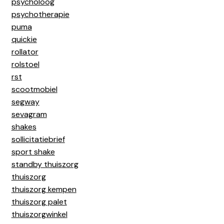
psycholoog
psychotherapie
puma
quickie
rollator
rolstoel
rst
scootmobiel
segway
sevagram
shakes
sollicitatiebrief
sport shake
standby thuiszorg
thuiszorg
thuiszorg kempen
thuiszorg palet
thuiszorgwinkel