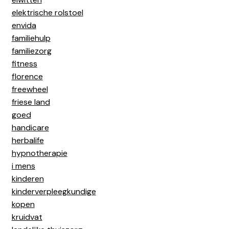
elektrische rolstoel
envida
familiehulp
familiezorg
fitness
florence
freewheel
friese land
goed
handicare
herbalife
hypnotherapie
i mens
kinderen
kinderverpleegkundige
kopen
kruidvat