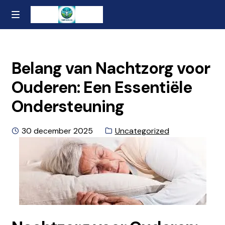
Ga
Naar
MENU
naar
de
Home
de
inhoud
navigatie
gaan
Contact
Belang van Nachtzorg voor
Ouderen: Een Essentiële
Over ons
Ondersteuning
Privacybeleid en Algemene Voorwaarden
Geplaatst
Categorie:
30 december 2025
Uncategorized
op