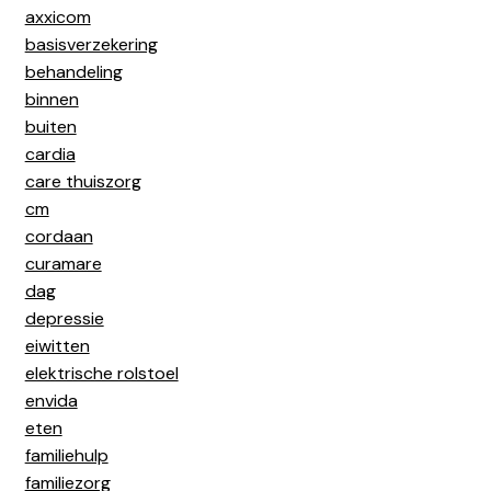
axxicom
basisverzekering
behandeling
binnen
buiten
cardia
care thuiszorg
cm
cordaan
curamare
dag
depressie
eiwitten
elektrische rolstoel
envida
eten
familiehulp
familiezorg