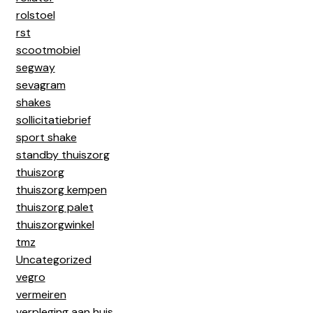
rolstoel
rst
scootmobiel
segway
sevagram
shakes
sollicitatiebrief
sport shake
standby thuiszorg
thuiszorg
thuiszorg kempen
thuiszorg palet
thuiszorgwinkel
tmz
Uncategorized
vegro
vermeiren
verpleging aan huis