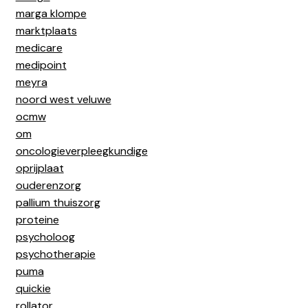
marga klompe
marktplaats
medicare
medipoint
meyra
noord west veluwe
ocmw
om
oncologieverpleegkundige
oprijplaat
ouderenzorg
pallium thuiszorg
proteine
psycholoog
psychotherapie
puma
quickie
rollator