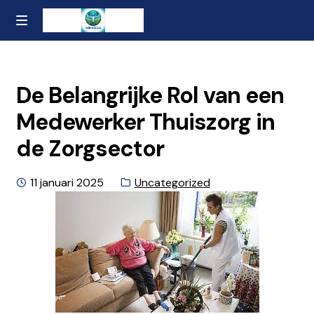
Ga
Naar
MENU
naar
de
Home
de
inhoud
navigatie
gaan
Contact
De Belangrijke Rol van een
Medewerker Thuiszorg in
Over ons
de Zorgsector
Privacybeleid en Algemene Voorwaarden
Geplaatst
Categorie:
11 januari 2025
Uncategorized
op