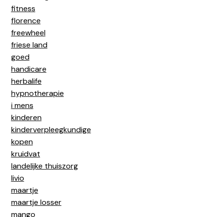
fitness
florence
freewheel
friese land
goed
handicare
herbalife
hypnotherapie
i mens
kinderen
kinderverpleegkundige
kopen
kruidvat
landelijke thuiszorg
livio
maartje
maartje losser
mango