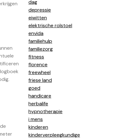
dag
rkrijgen
depressie
eiwitten
elektrische rolstoel
envida
familiehulp
kunnen
familiezorg
entuele
fitness
tificeren
florence
klogboek
freewheel
dig.
friese land
goed
handicare
herbalife
hypnotherapie
i mens
 de
kinderen
kmeter
kinderverpleegkundige