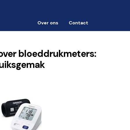
Over ons
Contact
 over bloeddrukmeters:
ruiksgemak