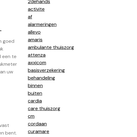
2dehands
activite
af
alarmeringen
.
allevo
amaris
n goed
ambulante thuiszorg
uk
attenza
l een te
axxicom
rukmeter
basisverzekering
van uw
behandeling
binnen
buiten
cardia
care thuiszorg
cm
cordaan
 vast
curamare
en bent.