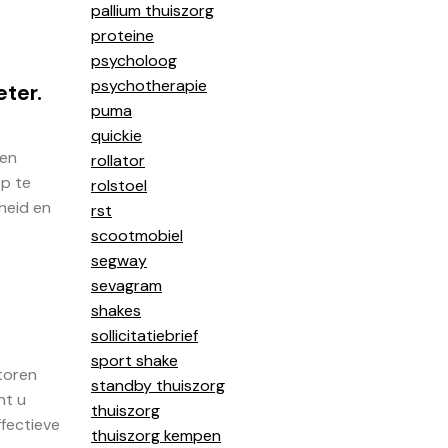
pallium thuiszorg
proteine
psycholoog
psychotherapie
eter.
puma
quickie
 en
rollator
op te
rolstoel
heid en
rst
scootmobiel
segway
sevagram
shakes
sollicitatiebrief
sport shake
toren
standby thuiszorg
nt u
thuiszorg
fectieve
thuiszorg kempen