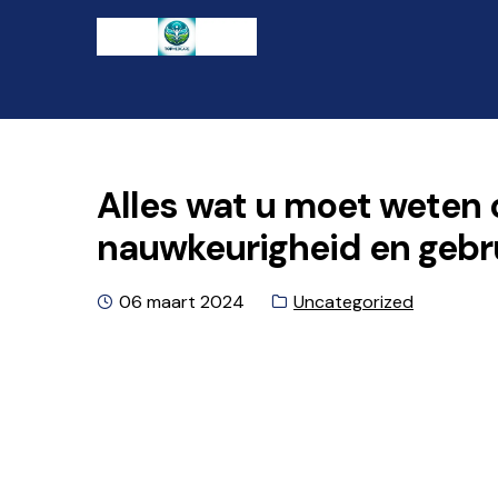
Ga
Naar
naar
de
de
inhoud
navigatie
gaan
Alles wat u moet weten
nauwkeurigheid en geb
Geplaatst
Categorie:
06 maart 2024
Uncategorized
op