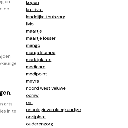
ng en
kopen
om de
kruidvat
landelijke thuiszorg
livio
maartje
maartje losser
mango
marga klompe
ijden
marktplaats
uwkeurige
medicare
medipoint
meyra
noord west veluwe
ngen.
ocmw
om
en arts
oncologieverpleegkundige
es in te
oprijplaat
ouderenzorg