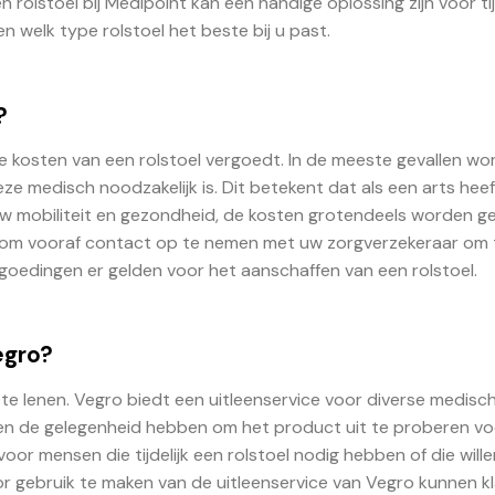
 rolstoel bij Medipoint kan een handige oplossing zijn voor tij
en welk type rolstoel het beste bij u past.
?
de kosten van een rolstoel vergoedt. In de meeste gevallen wo
eze medisch noodzakelijk is. Dit betekent dat als een arts heef
 uw mobiliteit en gezondheid, de kosten grotendeels worden g
jk om vooraf contact op te nemen met uw zorgverzekeraar om 
goedingen er gelden voor het aanschaffen van een rolstoel.
Vegro?
is te lenen. Vegro biedt een uitleenservice voor diverse medisc
en de gelegenheid hebben om het product uit te proberen v
oor mensen die tijdelijk een rolstoel nodig hebben of die will
or gebruik te maken van de uitleenservice van Vegro kunnen k