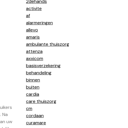
2dehands
activite
af
alarmeringen
allevo
amaris
ambulante thuiszorg
attenza
axxicom
basisverzekering
behandeling
binnen
buiten
cardia
care thuiszorg
uikers
cm
. Na
cordaan
van uw
curamare