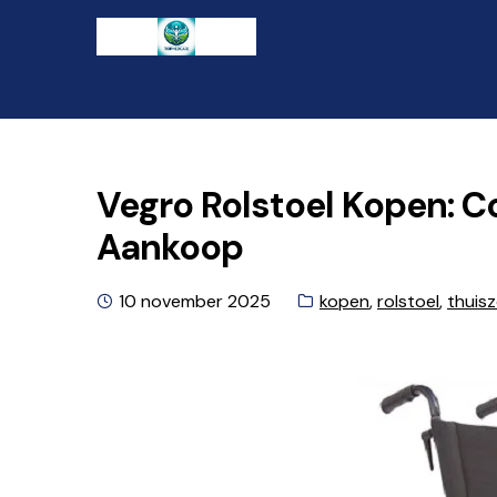
Ga
Naar
naar
de
de
inhoud
navigatie
gaan
Vegro Rolstoel Kopen: Co
Aankoop
Geplaatst
Categorieën:
10 november 2025
kopen
,
rolstoel
,
thuisz
op