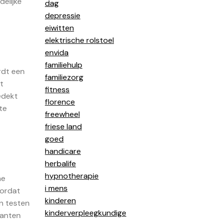
delijke
dag
depressie
eiwitten
elektrische rolstoel
envida
familiehulp
rdt een
familiezorg
t
fitness
edekt
florence
te
freewheel
friese land
goed
handicare
herbalife
hypnotherapie
he
i mens
oordat
kinderen
en testen
kinderverpleegkundige
lanten