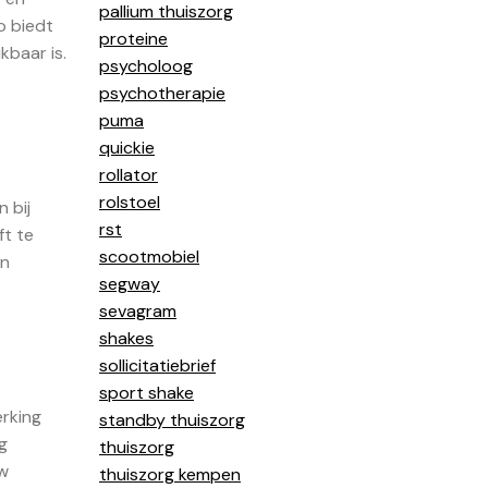
pallium thuiszorg
o biedt
proteine
kbaar is.
psycholoog
psychotherapie
puma
quickie
rollator
rolstoel
 bij
rst
ft te
scootmobiel
en
segway
sevagram
shakes
sollicitatiebrief
sport shake
erking
standby thuiszorg
g
thuiszorg
uw
thuiszorg kempen