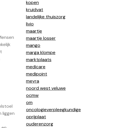
kopen
kruidvat
landelijke thuiszorg
livio
maartje
 Mensen
maartje losser
elijk
mango
t
marga klompe
n
marktplaats
medicare
medipoint
meyra
noord west veluwe
ocmw
om
olstoel
oncologieverpleegkundige
n liggen
oprijplaat
ouderenzorg
t en