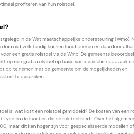
imaal profiteren van hun rolstoel.
el?
s vastgelegd in de Wet maatschappelijke ondersteuning (Wmo).
erdom niet zelfstandig kunnen functioneren en daardoor afhank
n voor een gratis rolstoel via de Wmo. De gemeente beoordeel
heeft op een gratis rolstoel op basis van medische noodzaak e
ntact op te nemen met de gemeente om de mogelijkheden en
olstoel te bespreken.
toel is: wat kost een rolstoel gemiddeld? De kosten van een r
et type en de functies die de rolstoel biedt. Over het algemee
0, maar dit kan hoger zijn voor gespecialiseerde modellen of
leen naar de prijs te kijken, maar ook naar de kwaliteit, comfor