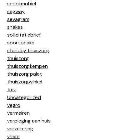
scootmobiel
segway
sevagram
shakes
sollicitatiebrief
sport shake
standby thuiszorg
thuiszorg
thuiszorg kempen
thuiszorg palet
thuiszorgwinkel
tmz
Uncategorized
vegro
vermeiren
verpleging aan huis
verzekering
villers