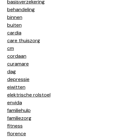
basisverzekering
behandeling
binnen
buiten
cardia
care thuiszorg
cm
cordaan
curamare
dag
depressie
eiwitten
elektrische rolstoel
envida
familiehulp
familiezorg
fitness
florence