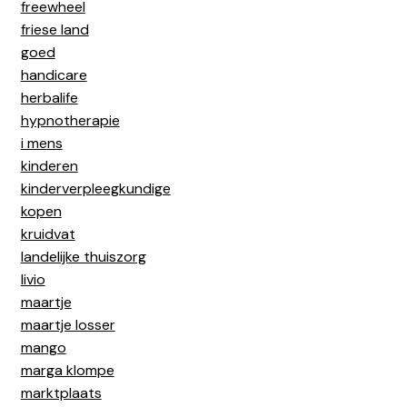
freewheel
friese land
goed
handicare
herbalife
hypnotherapie
i mens
kinderen
kinderverpleegkundige
kopen
kruidvat
landelijke thuiszorg
livio
maartje
maartje losser
mango
marga klompe
marktplaats