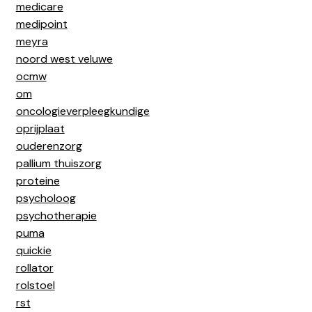
medicare
medipoint
meyra
noord west veluwe
ocmw
om
oncologieverpleegkundige
oprijplaat
ouderenzorg
pallium thuiszorg
proteine
psycholoog
psychotherapie
puma
quickie
rollator
rolstoel
rst