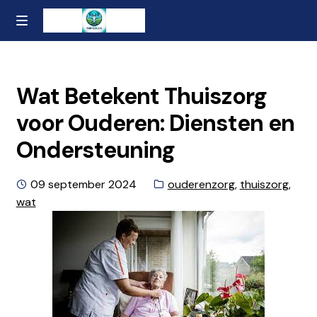
Ga
Naar
MENU
naar
de
Home
de
inhoud
navigatie
gaan
Contact
Wat Betekent Thuiszorg
voor Ouderen: Diensten en
Over ons
Ondersteuning
Privacybeleid en Algemene Voorwaarden
Geplaatst
Categorieën:
09 september 2024
ouderenzorg
,
thuiszorg
,
op
wat