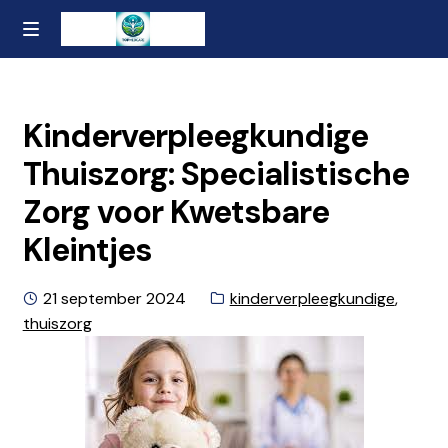
Ga
Naar
MENU
naar
de
Home
de
inhoud
navigatie
gaan
Contact
Kinderverpleegkundige
Thuiszorg: Specialistische
Over ons
Zorg voor Kwetsbare
Privacybeleid en Algemene Voorwaarden
Kleintjes
Geplaatst
Categorieën:
21 september 2024
kinderverpleegkundige
,
op
thuiszorg