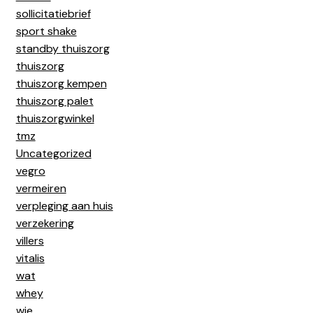
sollicitatiebrief
sport shake
standby thuiszorg
thuiszorg
thuiszorg kempen
thuiszorg palet
thuiszorgwinkel
tmz
Uncategorized
vegro
vermeiren
verpleging aan huis
verzekering
villers
vitalis
wat
whey
wie