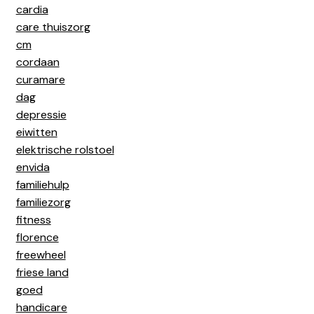
cardia
care thuiszorg
cm
cordaan
curamare
dag
depressie
eiwitten
elektrische rolstoel
envida
familiehulp
familiezorg
fitness
florence
freewheel
friese land
goed
handicare