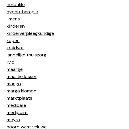
herbalife
hypnotherapie
i mens
kinderen
kinderverpleegkundige
kopen
kruidvat
landelijke thuiszorg
livio
maartje
maartje losser
mango
marga klompe
marktplaats
medicare
medipoint
meyra
noord west veluwe