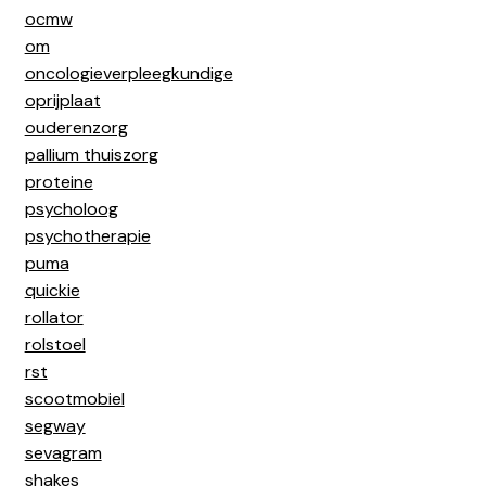
ocmw
om
oncologieverpleegkundige
oprijplaat
ouderenzorg
pallium thuiszorg
proteine
psycholoog
psychotherapie
puma
quickie
rollator
rolstoel
rst
scootmobiel
segway
sevagram
shakes