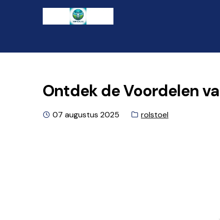
Ga
Naar
naar
de
de
inhoud
navigatie
gaan
Ontdek de Voordelen van
Geplaatst
Categorie:
07 augustus 2025
rolstoel
op