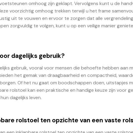
 voetsteunen omhoog zijn geklapt. Vervolgens kunt u de hand
eze voorzichtig omhoog trekken terwijl u het frame samenvou
rustig uit te vouwen en ervoor te zorgen dat alle vergrendeli
pen zorgvuldig te volgen, kunt u op een veilige manier geniet
voor dagelijks gebruik?
gelijks gebruik, vooral voor mensen die behoefte hebben aan mo
elen bieden het gemak van draagbaarheid en compactheid, waard
rgen. Of het nu gaat om boodschappen doen, uitstapjes m
are rolstoel kan een praktische en handige keuze zijn voor ge
hun dagelijks leven.
pbare rolstoel ten opzichte van een vaste rol
van een inklapbare rolstoel ten opzichte van een vaste rolsto