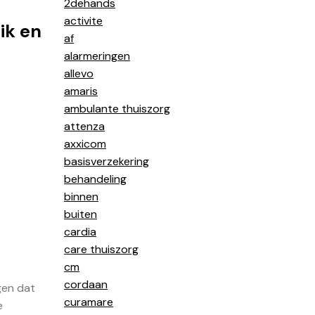
2dehands
activite
ik en
af
alarmeringen
allevo
amaris
ambulante thuiszorg
attenza
axxicom
basisverzekering
behandeling
binnen
buiten
cardia
care thuiszorg
cm
cordaan
gen dat
curamare
e