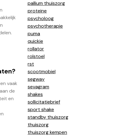
pallium thuiszorg
en
proteine
kkelijk
psycholoog
en
psychotherapie
delen.
puma
quickie
rollator
rolstoel
rst
aten?
scootmobiel
segway
den vaak
sevagram
 aan de
shakes
teit en
sollicitatiebrief
sport shake
en
standby thuiszorg
thuiszorg
thuiszorg kempen