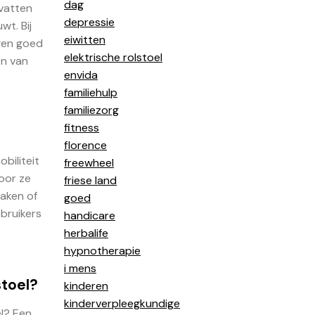
dag
vatten
depressie
wt. Bij
eiwitten
ngen goed
elektrische rolstoel
en van
envida
familiehulp
familiezorg
fitness
florence
biliteit
freewheel
oor ze
friese land
aken of
goed
bruikers
handicare
herbalife
hypnotherapie
i mens
stoel?
kinderen
kinderverpleegkundige
el? Een