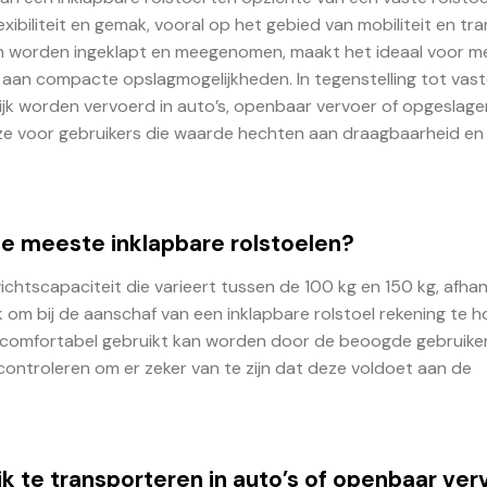
lexibiliteit en gemak, vooral op het gebied van mobiliteit en tr
kan worden ingeklapt en meegenomen, maakt het ideaal voor 
 aan compacte opslagmogelijkheden. In tegenstelling tot vas
ijk worden vervoerd in auto’s, openbaar vervoer of opgeslage
euze voor gebruikers die waarde hechten aan draagbaarheid en
e meeste inklapbare rolstoelen?
htscapaciteit die varieert tussen de 100 kg en 150 kg, afhank
jk om bij de aanschaf van een inklapbare rolstoel rekening te 
en comfortabel gebruikt kan worden door de beoogde gebruiker.
controleren om er zeker van te zijn dat deze voldoet aan de
jk te transporteren in auto’s of openbaar ve