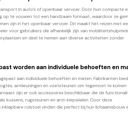
 transport in auto’s of openbaar vervoer. Door hun compacte 
dig op te vouwen tot een handzaam formaat, waardoor ze gema
men zijn in het openbaar vervoer. Dit maakt het reizen met e
ler voor gebruikers die afhankelijk zijn van mobiliteitshulpmid
verplaatsen en deel te nemen aan diverse activiteiten zonder
past worden aan individuele behoeften en m
ngepast aan individuele behoeften en maten. Fabrikanten bie
hoogtes, armleuningen en voetsteunen om tegemoet te komen
naast zijn er ook accessoires beschikbaar die de functionali
als kussens, rugsteunen en anti-kiepwielen. Door deze
inklapbare rolstoel vinden die perfect bij hun lichaamsbouw 