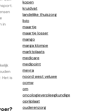
kopen
ansport.
kruidvat
mensen
landelijke thuiszorg
te
livio
n in
maartje
maartje losser
mango
marga klompe
marktplaats
medicare
medipoint
elijk
meyra
houden
noord west veluwe
 Het is
ocmw
om
oncologieverpleegkundige
oprijplaat
ouderenzorg
rvoer?