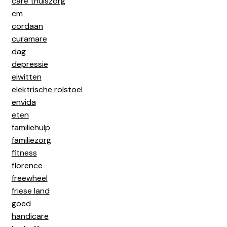
care thuiszorg
cm
cordaan
curamare
dag
depressie
eiwitten
elektrische rolstoel
envida
eten
familiehulp
familiezorg
fitness
florence
freewheel
friese land
goed
handicare