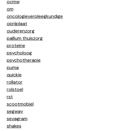
ocmw
om
oncologieverpleegkundige
oprijplaat
ouderenzorg
pallium thuiszorg
proteine
psycholoog
psychotherapie
puma
quickie
rollator
rolstoel
rst
scootmobiel
segway
sevagram
shakes