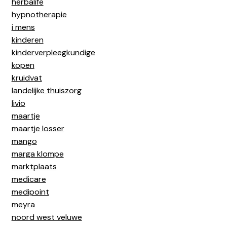
herbalife
hypnotherapie
i mens
kinderen
kinderverpleegkundige
kopen
kruidvat
landelijke thuiszorg
livio
maartje
maartje losser
mango
marga klompe
marktplaats
medicare
medipoint
meyra
noord west veluwe