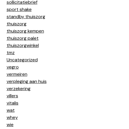
sollicitatiebrief
sport shake
standby thuiszorg
thuiszorg
thuiszorg kempen
thuiszorg palet
thuiszorgwinkel
tmz
Uncategorized
vegro
vermeiren
verpleging aan huis
verzekering
villers
vitalis
wat
whey
wie