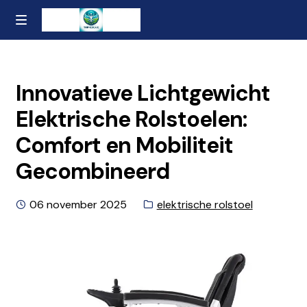
Ga
Naar
MENU
naar
de
Home
de
inhoud
navigatie
gaan
Contact
Innovatieve Lichtgewicht
Elektrische Rolstoelen:
Over ons
Comfort en Mobiliteit
Privacybeleid en Algemene Voorwaarden
Gecombineerd
Geplaatst
Categorie:
06 november 2025
elektrische rolstoel
op