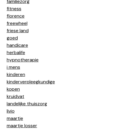
familiezorg
fitness
florence
freewheel
friese land
goed
handicare
herbalife
hypnotherapie
i mens
kinderen
kinderverpleegkundige
kopen
kruidvat
landelijke thuiszorg
livio
maartje
maartje losser