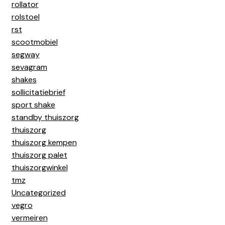
rollator
rolstoel
rst
scootmobiel
segway
sevagram
shakes
sollicitatiebrief
sport shake
standby thuiszorg
thuiszorg
thuiszorg kempen
thuiszorg palet
thuiszorgwinkel
tmz
Uncategorized
vegro
vermeiren