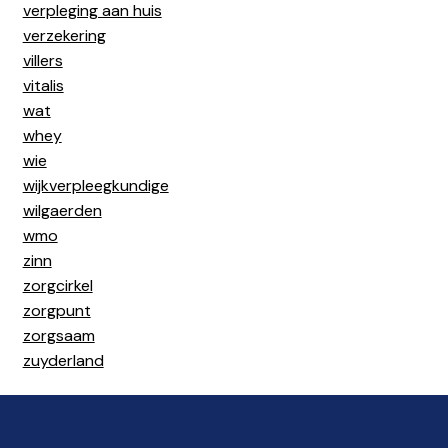
verpleging aan huis
verzekering
villers
vitalis
wat
whey
wie
wijkverpleegkundige
wilgaerden
wmo
zinn
zorgcirkel
zorgpunt
zorgsaam
zuyderland