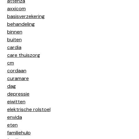
attenza
axxicom
basisverzekering
behandeling
binnen
buiten
cardia
care thuiszorg
cm
cordaan
curamare
dag
depressie
eiwitten
elektrische rolstoel
envida
eten
familiehulp