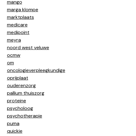
mango
marga klompe
marktplaats
medicare
medipoint
meyra
noord west veluwe
ocmw
om
oncologieverpleegkundige
oprijplaat
ouderenzorg
pallium thuiszorg
proteine
psycholoog
psychotherapie
puma
quickie