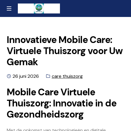
Ga
Naar
MENU
naar
de
Home
de
inhoud
navigatie
gaan
Contact
Innovatieve Mobile Care:
Virtuele Thuiszorg voor Uw
Over ons
Gemak
Privacybeleid en Algemene Voorwaarden
Geplaatst
Categorie:
26 juni 2026
care thuiszorg
op
Mobile Care Virtuele
Thuiszorg: Innovatie in de
Gezondheidszorg
Met de opkomst van technologieën en digitale