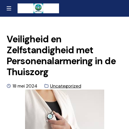
Ga
Naar
MENU
naar
de
Home
de
inhoud
navigatie
gaan
Contact
Veiligheid en
Zelfstandigheid met
Over ons
Personenalarmering in de
Privacybeleid en Algemene Voorwaarden
Thuiszorg
Geplaatst
Categorie:
18 mei 2024
Uncategorized
op