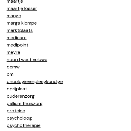
maartje
maartje losser
mango
marga klompe
marktplaats
medicare
medipoint
meyra
noord west veluwe
ocmw
om
oncologieverpleegkundige
oprijplaat
ouderenzorg
pallium thuiszorg
proteine
psycholoog
psychotherapie