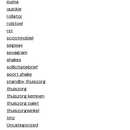
puma
quickie
rollator
rolstoel
rst
scootmobiel
segway
sevagram
shakes
sollicitatiebrief
sport shake
standby thuiszorg
thuiszorg
thuiszorg kempen
thuiszorg palet
thuiszorgwinkel
tmz
Uncategorized