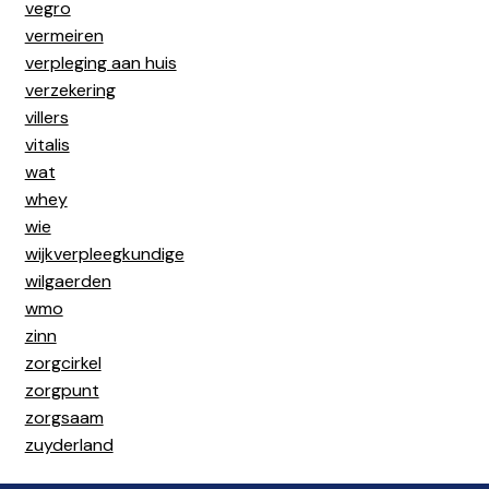
vegro
vermeiren
verpleging aan huis
verzekering
villers
vitalis
wat
whey
wie
wijkverpleegkundige
wilgaerden
wmo
zinn
zorgcirkel
zorgpunt
zorgsaam
zuyderland