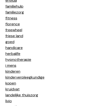
envida
familiehulp
familiezorg
fitness
florence
freewheel
friese land
goed
handicare
herbalife
hypnotherapie
i mens
kinderen
kinderverpleegkundige
kopen
kruidvat
landelijke thuiszorg
livio