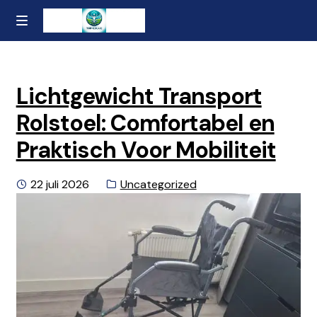
Ga
Naar
MENU
naar
de
Home
de
inhoud
navigatie
gaan
Contact
Lichtgewicht Transport
Rolstoel: Comfortabel en
Over ons
Praktisch Voor Mobiliteit
Privacybeleid en Algemene Voorwaarden
Geplaatst
Categorie:
22 juli 2026
Uncategorized
op