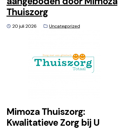
aangeboden door Mimoza
Thuiszorg
Geplaatst
Categorie:
20 juli 2026
Uncategorized
op
Mimoza Thuiszorg:
Kwalitatieve Zorg bij U