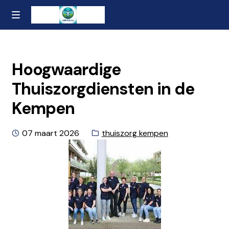
Ga
Naar
MENU
naar
de
Home
de
inhoud
navigatie
gaan
Contact
Hoogwaardige
Thuiszorgdiensten in de
Over ons
Kempen
Privacybeleid en Algemene Voorwaarden
Geplaatst
Categorie:
07 maart 2026
thuiszorg kempen
op