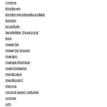
i mens
kinderen
kinderverpleegkundige
kopen
kruidvat
landelijke thuiszorg
livio
maartje
maartje losser
mango
marga klompe
marktplaats
medicare
medipoint
meyra
noord west veluwe
ocmw
om